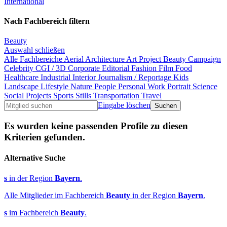
International
Nach Fachbereich filtern
Beauty
Auswahl schließen
Alle Fachbereiche
Aerial
Architecture
Art Project
Beauty
Campaign
Celebrity
CGI / 3D
Corporate
Editorial
Fashion
Film
Food
Healthcare
Industrial
Interior
Journalism / Reportage
Kids
Landscape
Lifestyle
Nature
People
Personal Work
Portrait
Science
Social Projects
Sports
Stills
Transportation
Travel
Eingabe löschen
Es wurden keine passenden Profile zu diesen
Kriterien gefunden.
Alternative Suche
s
in der Region
Bayern
.
Alle Mitglieder im Fachbereich
Beauty
in der Region
Bayern
.
s
im Fachbereich
Beauty
.