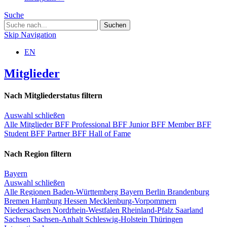
Suche
Skip Navigation
EN
Mitglieder
Nach Mitgliederstatus filtern
Auswahl schließen
Alle Mitglieder
BFF Professional
BFF Junior
BFF Member
BFF
Student
BFF Partner
BFF Hall of Fame
Nach Region filtern
Bayern
Auswahl schließen
Alle Regionen
Baden-Württemberg
Bayern
Berlin
Brandenburg
Bremen
Hamburg
Hessen
Mecklenburg-Vorpommern
Niedersachsen
Nordrhein-Westfalen
Rheinland-Pfalz
Saarland
Sachsen
Sachsen-Anhalt
Schleswig-Holstein
Thüringen