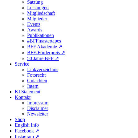
Satzung
Leistungen
Mitgliedschaft
Mitglieder
Events
Awards
Publikationen
#BFFmastertapes
BFF Akademie ↗︎
BFF-Förderpreis ↗︎
50 Jahre BFF ↗︎
Service
Linkverzeichnis
Fotorecht
Gutachten
Intern
KI Statement
Kontakt
Impressum
Disclaimer
Newsletter
Shop
English Info
Facebook ↗︎
Instagram ↗︎