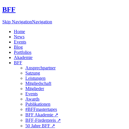
BFF
Skip Navigation
Navigation
Home
News
Events
Blog
Portfolios
Akademie
BFF
Ansprechpartner
Satzung
Leistungen
Mitgliedschaft
Mitglieder
Events
Awards
Publikationen
#BFFmastertapes
BFF Akademie ↗︎
BFF-Förderpreis ↗︎
50 Jahre BFF ↗︎