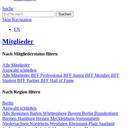
Suche
Skip Navigation
EN
Mitglieder
Nach Mitgliederstatus filtern
Alle Mitglieder
Auswahl schließen
Alle Mitglieder
BFF Professional
BFF Junior
BFF Member
BFF
Student
BFF Partner
BFF Hall of Fame
Nach Region filtern
Berlin
Auswahl schließen
Alle Regionen
Baden-Württemberg
Bayern
Berlin
Brandenburg
Bremen
Hamburg
Hessen
Mecklenburg-Vorpommern
Niedersachsen
Nordrhein-Westfalen
Rheinland-Pfalz
Saarland