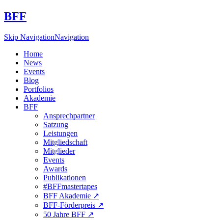
BFF
Skip Navigation
Navigation
Home
News
Events
Blog
Portfolios
Akademie
BFF
Ansprechpartner
Satzung
Leistungen
Mitgliedschaft
Mitglieder
Events
Awards
Publikationen
#BFFmastertapes
BFF Akademie ↗︎
BFF-Förderpreis ↗︎
50 Jahre BFF ↗︎