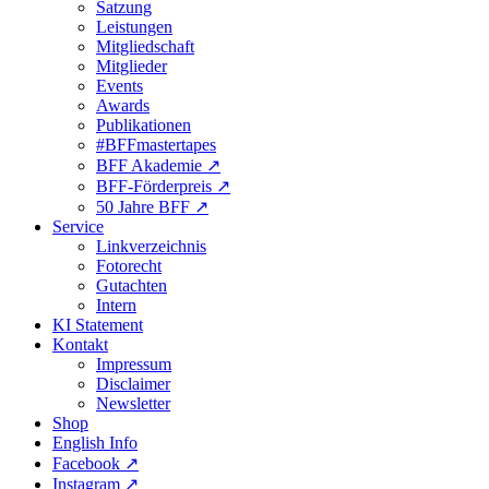
Satzung
Leistungen
Mitgliedschaft
Mitglieder
Events
Awards
Publikationen
#BFFmastertapes
BFF Akademie ↗︎
BFF-Förderpreis ↗︎
50 Jahre BFF ↗︎
Service
Linkverzeichnis
Fotorecht
Gutachten
Intern
KI Statement
Kontakt
Impressum
Disclaimer
Newsletter
Shop
English Info
Facebook ↗︎
Instagram ↗︎