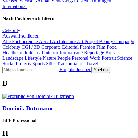
Sachsen
Sachsen-Anhalt
Schleswig-Holstein
Thüringen
International
Nach Fachbereich filtern
Celebrity
Auswahl schließen
Alle Fachbereiche
Aerial
Architecture
Art Project
Beauty
Campaign
Celebrity
CGI / 3D
Corporate
Editorial
Fashion
Film
Food
Healthcare
Industrial
Interior
Journalism / Reportage
Kids
Landscape
Lifestyle
Nature
People
Personal Work
Portrait
Science
Social Projects
Sports
Stills
Transportation
Travel
Eingabe löschen
B
Dominik Butzmann
BFF Professional
H