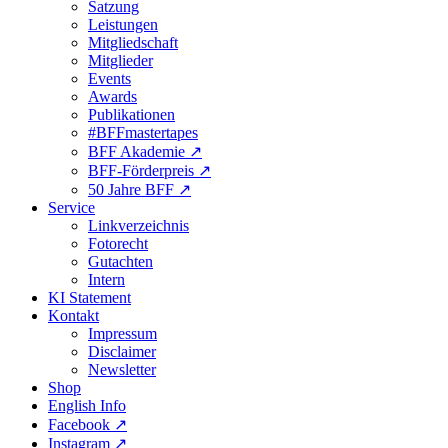
Satzung
Leistungen
Mitgliedschaft
Mitglieder
Events
Awards
Publikationen
#BFFmastertapes
BFF Akademie ↗︎
BFF-Förderpreis ↗︎
50 Jahre BFF ↗︎
Service
Linkverzeichnis
Fotorecht
Gutachten
Intern
KI Statement
Kontakt
Impressum
Disclaimer
Newsletter
Shop
English Info
Facebook ↗︎
Instagram ↗︎