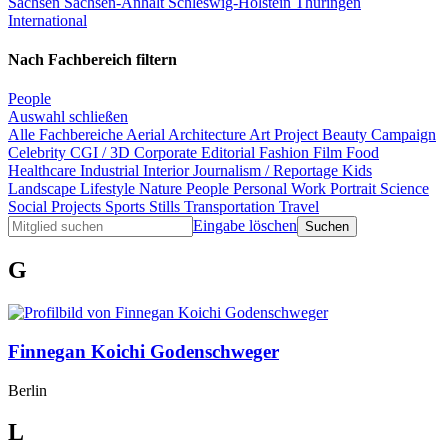
Sachsen
Sachsen-Anhalt
Schleswig-Holstein
Thüringen
International
Nach Fachbereich filtern
People
Auswahl schließen
Alle Fachbereiche
Aerial
Architecture
Art Project
Beauty
Campaign
Celebrity
CGI / 3D
Corporate
Editorial
Fashion
Film
Food
Healthcare
Industrial
Interior
Journalism / Reportage
Kids
Landscape
Lifestyle
Nature
People
Personal Work
Portrait
Science
Social Projects
Sports
Stills
Transportation
Travel
Eingabe löschen
G
Finnegan Koichi Godenschweger
Berlin
L