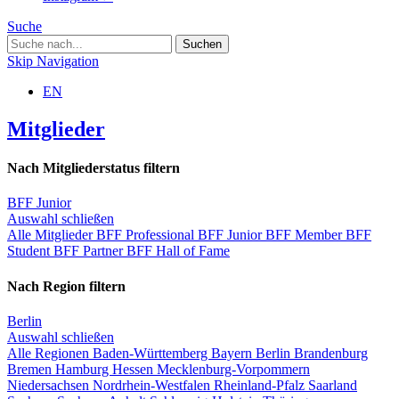
Suche
Skip Navigation
EN
Mitglieder
Nach Mitgliederstatus filtern
BFF Junior
Auswahl schließen
Alle Mitglieder
BFF Professional
BFF Junior
BFF Member
BFF
Student
BFF Partner
BFF Hall of Fame
Nach Region filtern
Berlin
Auswahl schließen
Alle Regionen
Baden-Württemberg
Bayern
Berlin
Brandenburg
Bremen
Hamburg
Hessen
Mecklenburg-Vorpommern
Niedersachsen
Nordrhein-Westfalen
Rheinland-Pfalz
Saarland