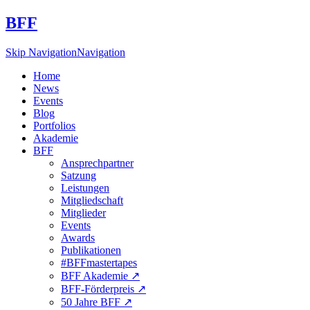
BFF
Skip Navigation
Navigation
Home
News
Events
Blog
Portfolios
Akademie
BFF
Ansprechpartner
Satzung
Leistungen
Mitgliedschaft
Mitglieder
Events
Awards
Publikationen
#BFFmastertapes
BFF Akademie ↗︎
BFF-Förderpreis ↗︎
50 Jahre BFF ↗︎