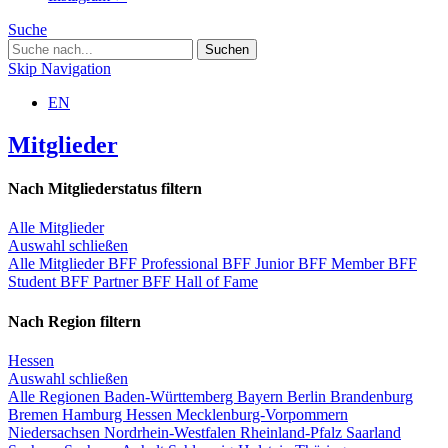
Suche
Skip Navigation
EN
Mitglieder
Nach Mitgliederstatus filtern
Alle Mitglieder
Auswahl schließen
Alle Mitglieder
BFF Professional
BFF Junior
BFF Member
BFF
Student
BFF Partner
BFF Hall of Fame
Nach Region filtern
Hessen
Auswahl schließen
Alle Regionen
Baden-Württemberg
Bayern
Berlin
Brandenburg
Bremen
Hamburg
Hessen
Mecklenburg-Vorpommern
Niedersachsen
Nordrhein-Westfalen
Rheinland-Pfalz
Saarland