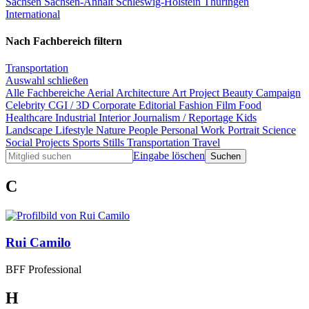
Sachsen
Sachsen-Anhalt
Schleswig-Holstein
Thüringen
International
Nach Fachbereich filtern
Transportation
Auswahl schließen
Alle Fachbereiche
Aerial
Architecture
Art Project
Beauty
Campaign
Celebrity
CGI / 3D
Corporate
Editorial
Fashion
Film
Food
Healthcare
Industrial
Interior
Journalism / Reportage
Kids
Landscape
Lifestyle
Nature
People
Personal Work
Portrait
Science
Social Projects
Sports
Stills
Transportation
Travel
Eingabe löschen
C
Rui Camilo
BFF Professional
H