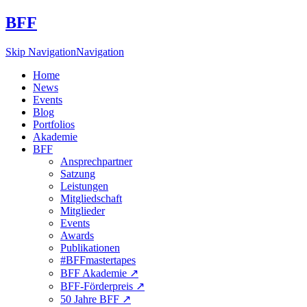
BFF
Skip Navigation
Navigation
Home
News
Events
Blog
Portfolios
Akademie
BFF
Ansprechpartner
Satzung
Leistungen
Mitgliedschaft
Mitglieder
Events
Awards
Publikationen
#BFFmastertapes
BFF Akademie ↗︎
BFF-Förderpreis ↗︎
50 Jahre BFF ↗︎