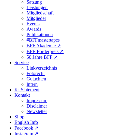
Satzung
Leistungen
Mitgliedschaft
Mitglieder
Events
Awards
Publikationen
#BFFmastertapes
BFF Akademie ↗︎
BFF-Förderpreis ↗︎
50 Jahre BFF ↗︎
Service
Linkverzeichnis
Fotorecht
Gutachten
Intern
KI Statement
Kontakt
Impressum
Disclaimer
Newsletter
Shop
English Info
Facebook ↗︎
Instagram ↗︎