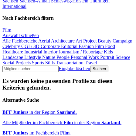
Sachsen
Sachsen-Anhalt
Schleswig-Holstein
Thüringen
International
Nach Fachbereich filtern
Film
Auswahl schließen
Alle Fachbereiche
Aerial
Architecture
Art Project
Beauty
Campaign
Celebrity
CGI / 3D
Corporate
Editorial
Fashion
Film
Food
Healthcare
Industrial
Interior
Journalism / Reportage
Kids
Landscape
Lifestyle
Nature
People
Personal Work
Portrait
Science
Social Projects
Sports
Stills
Transportation
Travel
Eingabe löschen
Es wurden keine passenden Profile zu diesen
Kriterien gefunden.
Alternative Suche
BFF Juniors
in der Region
Saarland
.
Alle Mitglieder im Fachbereich
Film
in der Region
Saarland
.
BFF Juniors
im Fachbereich
Film
.