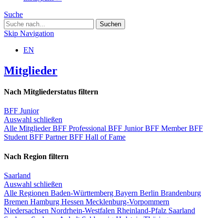
Suche
Skip Navigation
EN
Mitglieder
Nach Mitgliederstatus filtern
BFF Junior
Auswahl schließen
Alle Mitglieder
BFF Professional
BFF Junior
BFF Member
BFF
Student
BFF Partner
BFF Hall of Fame
Nach Region filtern
Saarland
Auswahl schließen
Alle Regionen
Baden-Württemberg
Bayern
Berlin
Brandenburg
Bremen
Hamburg
Hessen
Mecklenburg-Vorpommern
Niedersachsen
Nordrhein-Westfalen
Rheinland-Pfalz
Saarland