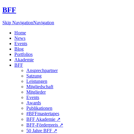
BFF
Skip Navigation
Navigation
Home
News
Events
Blog
Portfolios
Akademie
BFF
Ansprechpartner
Satzung
Leistungen
Mitgliedschaft
Mitglieder
Events
Awards
Publikationen
#BFFmastertapes
BFF Akademie ↗︎
BFF-Förderpreis ↗︎
50 Jahre BFF ↗︎