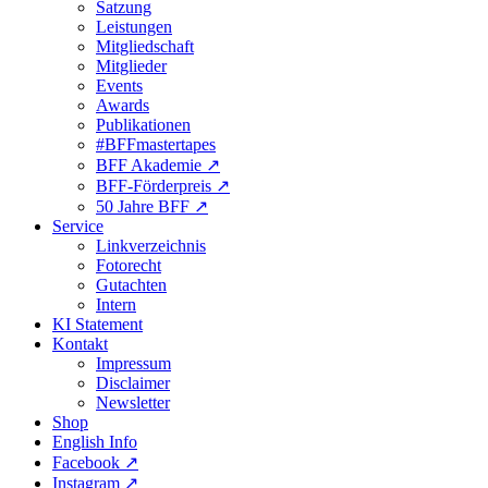
Satzung
Leistungen
Mitgliedschaft
Mitglieder
Events
Awards
Publikationen
#BFFmastertapes
BFF Akademie ↗︎
BFF-Förderpreis ↗︎
50 Jahre BFF ↗︎
Service
Linkverzeichnis
Fotorecht
Gutachten
Intern
KI Statement
Kontakt
Impressum
Disclaimer
Newsletter
Shop
English Info
Facebook ↗︎
Instagram ↗︎