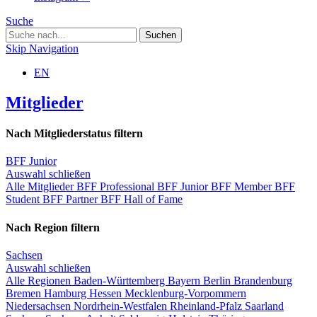
Suche
Skip Navigation
EN
Mitglieder
Nach Mitgliederstatus filtern
BFF Junior
Auswahl schließen
Alle Mitglieder
BFF Professional
BFF Junior
BFF Member
BFF
Student
BFF Partner
BFF Hall of Fame
Nach Region filtern
Sachsen
Auswahl schließen
Alle Regionen
Baden-Württemberg
Bayern
Berlin
Brandenburg
Bremen
Hamburg
Hessen
Mecklenburg-Vorpommern
Niedersachsen
Nordrhein-Westfalen
Rheinland-Pfalz
Saarland