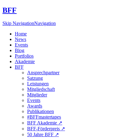
BFF
Skip Navigation
Navigation
Home
News
Events
Blog
Portfolios
Akademie
BFF
Ansprechpartner
Satzung
Leistungen
Mitgliedschaft
Mitglieder
Events
Awards
Publikationen
#BFFmastertapes
BFF Akademie ↗︎
BFF-Förderpreis ↗︎
50 Jahre BFF ↗︎