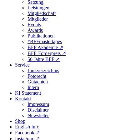
Satzung
Leistungen
Mitgliedschaft
Mitglieder
Events
Awards
Publikationen
#BFFmastertapes
BFF Akademie ↗︎
BFF-Förderpreis ↗︎
50 Jahre BFF ↗︎
Service
Linkverzeichnis
Fotorecht
Gutachten
Intern
KI Statement
Kontakt
Impressum
Disclaimer
Newsletter
Shop
English Info
Facebook ↗︎
Instagram ↗︎