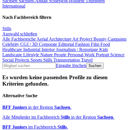
Sachsen
Sachsen-Anhalt
Schleswig-Holstein
Thüringen
International
Nach Fachbereich filtern
Stills
Auswahl schließen
Alle Fachbereiche
Aerial
Architecture
Art Project
Beauty
Campaign
Celebrity
CGI / 3D
Corporate
Editorial
Fashion
Film
Food
Healthcare
Industrial
Interior
Journalism / Reportage
Kids
Landscape
Lifestyle
Nature
People
Personal Work
Portrait
Science
Social Projects
Sports
Stills
Transportation
Travel
Eingabe löschen
Es wurden keine passenden Profile zu diesen
Kriterien gefunden.
Alternative Suche
BFF Juniors
in der Region
Sachsen
.
Alle Mitglieder im Fachbereich
Stills
in der Region
Sachsen
.
BFF Juniors
im Fachbereich
Stills
.