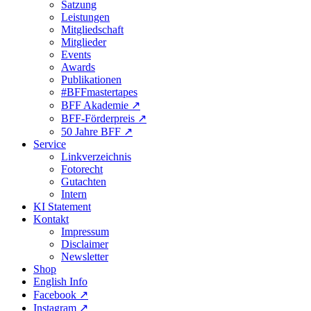
Satzung
Leistungen
Mitgliedschaft
Mitglieder
Events
Awards
Publikationen
#BFFmastertapes
BFF Akademie ↗︎
BFF-Förderpreis ↗︎
50 Jahre BFF ↗︎
Service
Linkverzeichnis
Fotorecht
Gutachten
Intern
KI Statement
Kontakt
Impressum
Disclaimer
Newsletter
Shop
English Info
Facebook ↗︎
Instagram ↗︎