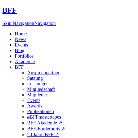
BFF
Skip Navigation
Navigation
Home
News
Events
Blog
Portfolios
Akademie
BFF
Ansprechpartner
Satzung
Leistungen
Mitgliedschaft
Mitglieder
Events
Awards
Publikationen
#BFFmastertapes
BFF Akademie ↗︎
BFF-Förderpreis ↗︎
50 Jahre BFF ↗︎