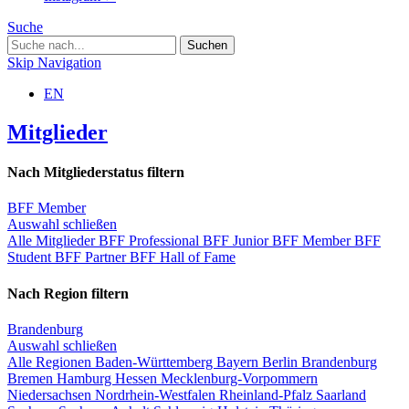
Suche
Skip Navigation
EN
Mitglieder
Nach Mitgliederstatus filtern
BFF Member
Auswahl schließen
Alle Mitglieder
BFF Professional
BFF Junior
BFF Member
BFF
Student
BFF Partner
BFF Hall of Fame
Nach Region filtern
Brandenburg
Auswahl schließen
Alle Regionen
Baden-Württemberg
Bayern
Berlin
Brandenburg
Bremen
Hamburg
Hessen
Mecklenburg-Vorpommern
Niedersachsen
Nordrhein-Westfalen
Rheinland-Pfalz
Saarland