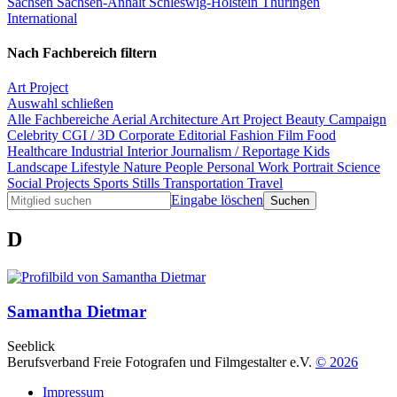
Sachsen
Sachsen-Anhalt
Schleswig-Holstein
Thüringen
International
Nach Fachbereich filtern
Art Project
Auswahl schließen
Alle Fachbereiche
Aerial
Architecture
Art Project
Beauty
Campaign
Celebrity
CGI / 3D
Corporate
Editorial
Fashion
Film
Food
Healthcare
Industrial
Interior
Journalism / Reportage
Kids
Landscape
Lifestyle
Nature
People
Personal Work
Portrait
Science
Social Projects
Sports
Stills
Transportation
Travel
Eingabe löschen
D
Samantha Dietmar
Seeblick
Berufsverband Freie Fotografen und Filmgestalter e.V.
© 2026
Impressum