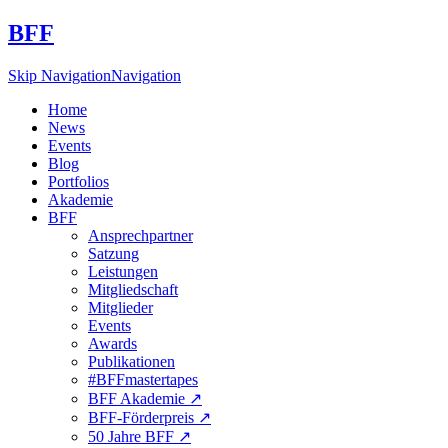
BFF
Skip Navigation
Navigation
Home
News
Events
Blog
Portfolios
Akademie
BFF
Ansprechpartner
Satzung
Leistungen
Mitgliedschaft
Mitglieder
Events
Awards
Publikationen
#BFFmastertapes
BFF Akademie ↗︎
BFF-Förderpreis ↗︎
50 Jahre BFF ↗︎