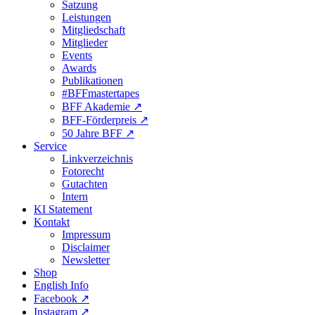
Satzung
Leistungen
Mitgliedschaft
Mitglieder
Events
Awards
Publikationen
#BFFmastertapes
BFF Akademie ↗︎
BFF-Förderpreis ↗︎
50 Jahre BFF ↗︎
Service
Linkverzeichnis
Fotorecht
Gutachten
Intern
KI Statement
Kontakt
Impressum
Disclaimer
Newsletter
Shop
English Info
Facebook ↗︎
Instagram ↗︎