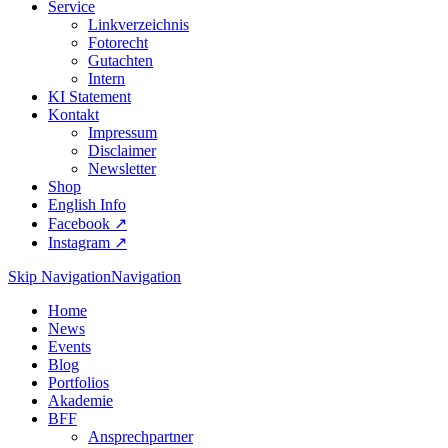
Service
Linkverzeichnis
Fotorecht
Gutachten
Intern
KI Statement
Kontakt
Impressum
Disclaimer
Newsletter
Shop
English Info
Facebook ↗︎
Instagram ↗︎
Skip Navigation
Navigation
Home
News
Events
Blog
Portfolios
Akademie
BFF
Ansprechpartner