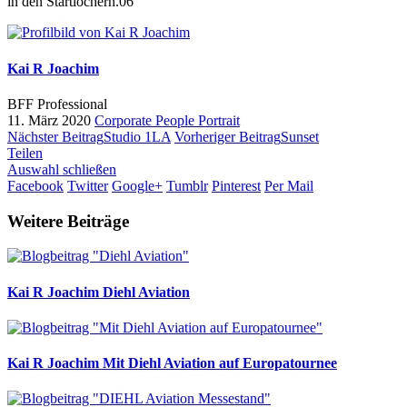
in den Startlöchern.06
Kai R Joachim
BFF Professional
11. März 2020
Corporate
People
Portrait
Nächster Beitrag
Studio 1LA
Vorheriger Beitrag
Sunset
Teilen
Auswahl schließen
Facebook
Twitter
Google+
Tumblr
Pinterest
Per Mail
Weitere Beiträge
Kai R Joachim
Diehl Aviation
Kai R Joachim
Mit Diehl Aviation auf Europatournee