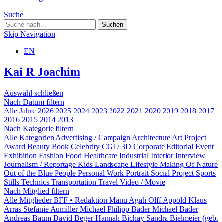
Suche
Skip Navigation
EN
Kai R Joachim
Auswahl schließen
Nach Datum filtern
Alle Jahre
2026
2025
2024
2023
2022
2021
2020
2019
2018
2017
2016
2015
2014
2013
Nach Kategorie filtern
Alle Kategorien
Advertising / Campaign
Architecture
Art Project
Award
Beauty
Book
Celebrity
CGI / 3D
Corporate
Editorial
Event
Exhibition
Fashion
Food
Healthcare
Industrial
Interior
Interview
Journalism / Reportage
Kids
Landscape
Lifestyle
Making Of
Nature
Out of the Blue
People
Personal Work
Portrait
Social Project
Sports
Stills
Technics
Transportation
Travel
Video / Movie
Nach Mitglied filtern
Alle Mitglieder
BFF • Redaktion
Manu Agah
Olff Appold
Klaus
Arras
Stefanie Aumiller
Michael Philipp Bader
Michael Bader
Andreas Baum
David Beger
Hannah Bichay
Sandra Bielmeier (geb.