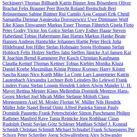
Seckinger)
Thomas Billhardt
Katrin Binner
Jens Bösenberg
Oliver
Brachat
Felix Brauner
Peer Brecht
Roland Breitschuh
Bert
Brüggemann
Sabine Büttner
Rui Camilo
Asja Caspari
Erik Chmil
Samantha Dietmar
Agnieszka Doroszewicz
Uwe Düttmann
Wulf
Eike
Klaus Einwanger
Markus Esser
Thomas Fähnrich
Gisela Floto
Peter Godry
Victor Jon Goico
Stefan Grey
Esther Haase
Steven
Haberland
Tobias Habermann
Ilan Hamra
Markus Hanke
Beate
Hansen
Andreas Hantschke
Johannes Hartig
Peter Heck
Julia
Hildebrand
Jost Hiller
Stefan Hobmaier
Sonja Hofmann
Stefan
Hohloch
Felix Holzer
Steffen Jahn
Steffen Jänicke
Axl Jansen
Kai
R Joachim
Bernd Kammerer
Per Kasch
Christian Kaufmann
Claudia Kempf
Thomas Kettner
Tobias Kiebler
Monika Kluza
Daniel Koebe
Maximilian König
Primoz Korosec
Harry Köster
Sascha Kraus
Nico Kurth
Mike La Corte
Lars Langemeier
Katrin
Lautenbach
Alexandra Lechner
Bob Leinders
Bo Lelewel
Frank
Linders
Franz Stefan Longin
Hendrik Lüders
Alwin Maigler
U. H.
Mayer
Bettina Meister
Klaus Mellenthin
Dominik Mentzos
Hans-
Georg Merkel
Joel Micah Miller
Stefanie Möloth
Claus
Morgenstern
Axel M. Mosler
Florian W. Müller
Nils Hendrik
Müller
Julie Nagel
Bernd Opitz
Alfred Pasieka
Simon Pauly
Dominik Paunetto
Frank Peterschröder
Simon Puschmann
Philipp
Rathmer
Manfred Rave
Tania Reinicke
Jörg Rothhaar
Claus
Rudolph
Deniz Saylan
Götz Schleser
Matthias Schlief
J. Konrad
Schmidt
Christian Schmidt
Michael Schnabel
Frank Schoepgens
Per
Schorn
Peter Schreiber
Joerg Schwalfenberg
Alex Schwander