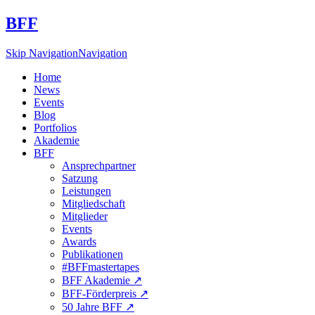
BFF
Skip Navigation
Navigation
Home
News
Events
Blog
Portfolios
Akademie
BFF
Ansprechpartner
Satzung
Leistungen
Mitgliedschaft
Mitglieder
Events
Awards
Publikationen
#BFFmastertapes
BFF Akademie ↗︎
BFF-Förderpreis ↗︎
50 Jahre BFF ↗︎