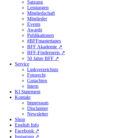
Satzung
Leistungen
Mitgliedschaft
Mitglieder
Events
Awards
Publikationen
#BFFmastertapes
BFF Akademie ↗︎
BFF-Förderpreis ↗︎
50 Jahre BFF ↗︎
Service
Linkverzeichnis
Fotorecht
Gutachten
Intern
KI Statement
Kontakt
Impressum
Disclaimer
Newsletter
Shop
English Info
Facebook ↗︎
Instagram ↗︎