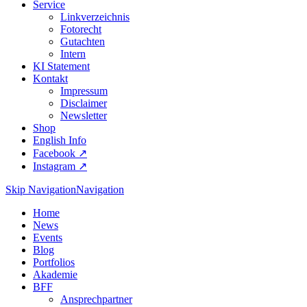
Service
Linkverzeichnis
Fotorecht
Gutachten
Intern
KI Statement
Kontakt
Impressum
Disclaimer
Newsletter
Shop
English Info
Facebook ↗︎
Instagram ↗︎
Skip Navigation
Navigation
Home
News
Events
Blog
Portfolios
Akademie
BFF
Ansprechpartner