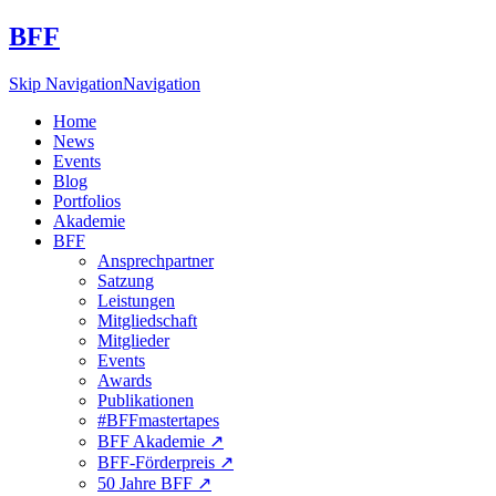
BFF
Skip Navigation
Navigation
Home
News
Events
Blog
Portfolios
Akademie
BFF
Ansprechpartner
Satzung
Leistungen
Mitgliedschaft
Mitglieder
Events
Awards
Publikationen
#BFFmastertapes
BFF Akademie ↗︎
BFF-Förderpreis ↗︎
50 Jahre BFF ↗︎