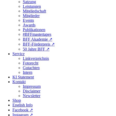
Satzung
Leistungen
Mitgliedschaft
Mitglieder
Events
Awards
Publikationen
#BFFmastertapes
BFF Akademie ↗︎
BFF-Förderpreis ↗︎
50 Jahre BFF ↗︎
Service
Linkverzeichnis
Fotorecht
Gutachten
Intern
KI Statement
Kontakt
Impressum
Disclaimer
Newsletter
Shop
English Info
Facebook ↗︎
Instagram ↗︎