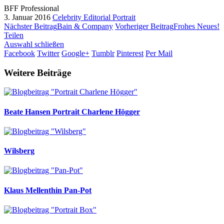
BFF Professional
3. Januar 2016
Celebrity
Editorial
Portrait
Nächster Beitrag
Bain & Company
Vorheriger Beitrag
Frohes Neues!
Teilen
Auswahl schließen
Facebook
Twitter
Google+
Tumblr
Pinterest
Per Mail
Weitere Beiträge
Beate Hansen
Portrait Charlene Högger
Wilsberg
Klaus Mellenthin
Pan-Pot