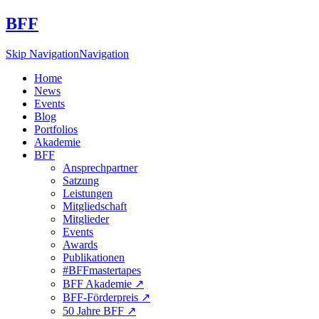
BFF
Skip Navigation
Navigation
Home
News
Events
Blog
Portfolios
Akademie
BFF
Ansprechpartner
Satzung
Leistungen
Mitgliedschaft
Mitglieder
Events
Awards
Publikationen
#BFFmastertapes
BFF Akademie ↗︎
BFF-Förderpreis ↗︎
50 Jahre BFF ↗︎