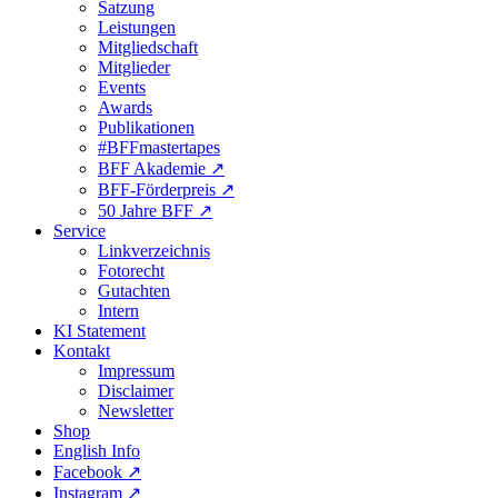
Satzung
Leistungen
Mitgliedschaft
Mitglieder
Events
Awards
Publikationen
#BFFmastertapes
BFF Akademie ↗︎
BFF-Förderpreis ↗︎
50 Jahre BFF ↗︎
Service
Linkverzeichnis
Fotorecht
Gutachten
Intern
KI Statement
Kontakt
Impressum
Disclaimer
Newsletter
Shop
English Info
Facebook ↗︎
Instagram ↗︎