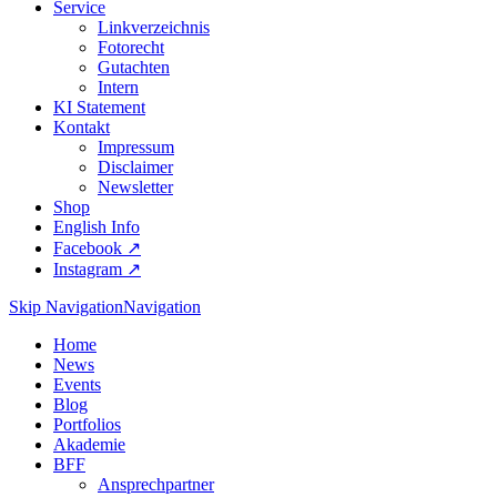
Service
Linkverzeichnis
Fotorecht
Gutachten
Intern
KI Statement
Kontakt
Impressum
Disclaimer
Newsletter
Shop
English Info
Facebook ↗︎
Instagram ↗︎
Skip Navigation
Navigation
Home
News
Events
Blog
Portfolios
Akademie
BFF
Ansprechpartner