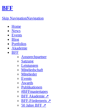
BFF
Skip Navigation
Navigation
Home
News
Events
Blog
Portfolios
Akademie
BFF
Ansprechpartner
Satzung
Leistungen
Mitgliedschaft
Mitglieder
Events
Awards
Publikationen
#BFFmastertapes
BFF Akademie ↗︎
BFF-Förderpreis ↗︎
50 Jahre BFF ↗︎