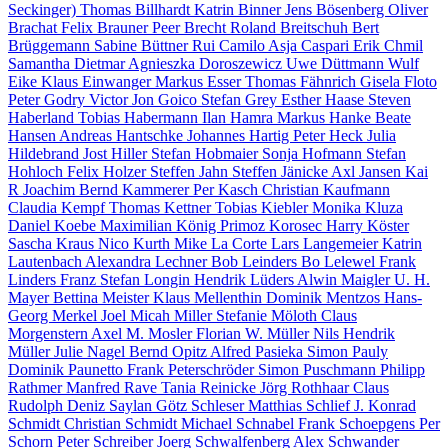
Seckinger)
Thomas Billhardt
Katrin Binner
Jens Bösenberg
Oliver
Brachat
Felix Brauner
Peer Brecht
Roland Breitschuh
Bert
Brüggemann
Sabine Büttner
Rui Camilo
Asja Caspari
Erik Chmil
Samantha Dietmar
Agnieszka Doroszewicz
Uwe Düttmann
Wulf
Eike
Klaus Einwanger
Markus Esser
Thomas Fähnrich
Gisela Floto
Peter Godry
Victor Jon Goico
Stefan Grey
Esther Haase
Steven
Haberland
Tobias Habermann
Ilan Hamra
Markus Hanke
Beate
Hansen
Andreas Hantschke
Johannes Hartig
Peter Heck
Julia
Hildebrand
Jost Hiller
Stefan Hobmaier
Sonja Hofmann
Stefan
Hohloch
Felix Holzer
Steffen Jahn
Steffen Jänicke
Axl Jansen
Kai
R Joachim
Bernd Kammerer
Per Kasch
Christian Kaufmann
Claudia Kempf
Thomas Kettner
Tobias Kiebler
Monika Kluza
Daniel Koebe
Maximilian König
Primoz Korosec
Harry Köster
Sascha Kraus
Nico Kurth
Mike La Corte
Lars Langemeier
Katrin
Lautenbach
Alexandra Lechner
Bob Leinders
Bo Lelewel
Frank
Linders
Franz Stefan Longin
Hendrik Lüders
Alwin Maigler
U. H.
Mayer
Bettina Meister
Klaus Mellenthin
Dominik Mentzos
Hans-
Georg Merkel
Joel Micah Miller
Stefanie Möloth
Claus
Morgenstern
Axel M. Mosler
Florian W. Müller
Nils Hendrik
Müller
Julie Nagel
Bernd Opitz
Alfred Pasieka
Simon Pauly
Dominik Paunetto
Frank Peterschröder
Simon Puschmann
Philipp
Rathmer
Manfred Rave
Tania Reinicke
Jörg Rothhaar
Claus
Rudolph
Deniz Saylan
Götz Schleser
Matthias Schlief
J. Konrad
Schmidt
Christian Schmidt
Michael Schnabel
Frank Schoepgens
Per
Schorn
Peter Schreiber
Joerg Schwalfenberg
Alex Schwander