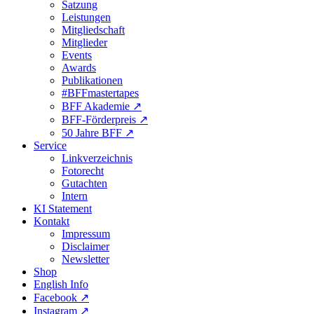
Satzung
Leistungen
Mitgliedschaft
Mitglieder
Events
Awards
Publikationen
#BFFmastertapes
BFF Akademie ↗︎
BFF-Förderpreis ↗︎
50 Jahre BFF ↗︎
Service
Linkverzeichnis
Fotorecht
Gutachten
Intern
KI Statement
Kontakt
Impressum
Disclaimer
Newsletter
Shop
English Info
Facebook ↗︎
Instagram ↗︎