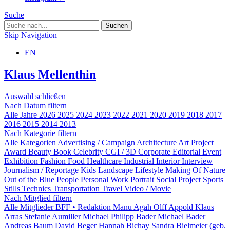
Suche
Skip Navigation
EN
Klaus Mellenthin
Auswahl schließen
Nach Datum filtern
Alle Jahre
2026
2025
2024
2023
2022
2021
2020
2019
2018
2017
2016
2015
2014
2013
Nach Kategorie filtern
Alle Kategorien
Advertising / Campaign
Architecture
Art Project
Award
Beauty
Book
Celebrity
CGI / 3D
Corporate
Editorial
Event
Exhibition
Fashion
Food
Healthcare
Industrial
Interior
Interview
Journalism / Reportage
Kids
Landscape
Lifestyle
Making Of
Nature
Out of the Blue
People
Personal Work
Portrait
Social Project
Sports
Stills
Technics
Transportation
Travel
Video / Movie
Nach Mitglied filtern
Alle Mitglieder
BFF • Redaktion
Manu Agah
Olff Appold
Klaus
Arras
Stefanie Aumiller
Michael Philipp Bader
Michael Bader
Andreas Baum
David Beger
Hannah Bichay
Sandra Bielmeier (geb.