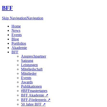
BFF
Skip Navigation
Navigation
Home
News
Events
Blog
Portfolios
Akademie
BFF
Ansprechpartner
Satzung
Leistungen
Mitgliedschaft
Mitglieder
Events
Awards
Publikationen
#BFFmastertapes
BFF Akademie ↗︎
BFF-Förderpreis ↗︎
50 Jahre BFF ↗︎