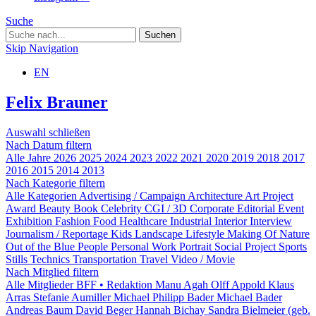
Suche
Skip Navigation
EN
Felix Brauner
Auswahl schließen
Nach Datum filtern
Alle Jahre
2026
2025
2024
2023
2022
2021
2020
2019
2018
2017
2016
2015
2014
2013
Nach Kategorie filtern
Alle Kategorien
Advertising / Campaign
Architecture
Art Project
Award
Beauty
Book
Celebrity
CGI / 3D
Corporate
Editorial
Event
Exhibition
Fashion
Food
Healthcare
Industrial
Interior
Interview
Journalism / Reportage
Kids
Landscape
Lifestyle
Making Of
Nature
Out of the Blue
People
Personal Work
Portrait
Social Project
Sports
Stills
Technics
Transportation
Travel
Video / Movie
Nach Mitglied filtern
Alle Mitglieder
BFF • Redaktion
Manu Agah
Olff Appold
Klaus
Arras
Stefanie Aumiller
Michael Philipp Bader
Michael Bader
Andreas Baum
David Beger
Hannah Bichay
Sandra Bielmeier (geb.