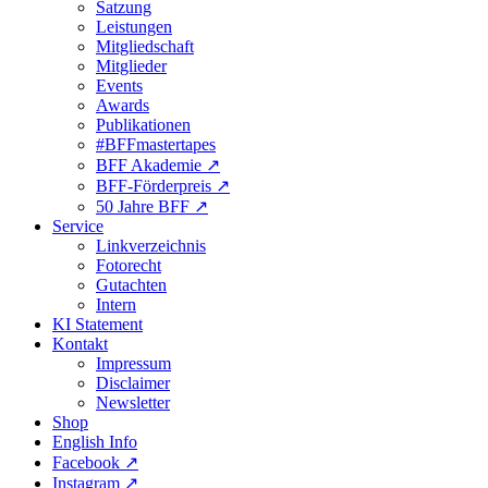
Satzung
Leistungen
Mitgliedschaft
Mitglieder
Events
Awards
Publikationen
#BFFmastertapes
BFF Akademie ↗︎
BFF-Förderpreis ↗︎
50 Jahre BFF ↗︎
Service
Linkverzeichnis
Fotorecht
Gutachten
Intern
KI Statement
Kontakt
Impressum
Disclaimer
Newsletter
Shop
English Info
Facebook ↗︎
Instagram ↗︎