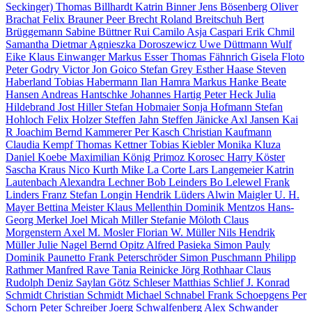
Seckinger)
Thomas Billhardt
Katrin Binner
Jens Bösenberg
Oliver
Brachat
Felix Brauner
Peer Brecht
Roland Breitschuh
Bert
Brüggemann
Sabine Büttner
Rui Camilo
Asja Caspari
Erik Chmil
Samantha Dietmar
Agnieszka Doroszewicz
Uwe Düttmann
Wulf
Eike
Klaus Einwanger
Markus Esser
Thomas Fähnrich
Gisela Floto
Peter Godry
Victor Jon Goico
Stefan Grey
Esther Haase
Steven
Haberland
Tobias Habermann
Ilan Hamra
Markus Hanke
Beate
Hansen
Andreas Hantschke
Johannes Hartig
Peter Heck
Julia
Hildebrand
Jost Hiller
Stefan Hobmaier
Sonja Hofmann
Stefan
Hohloch
Felix Holzer
Steffen Jahn
Steffen Jänicke
Axl Jansen
Kai
R Joachim
Bernd Kammerer
Per Kasch
Christian Kaufmann
Claudia Kempf
Thomas Kettner
Tobias Kiebler
Monika Kluza
Daniel Koebe
Maximilian König
Primoz Korosec
Harry Köster
Sascha Kraus
Nico Kurth
Mike La Corte
Lars Langemeier
Katrin
Lautenbach
Alexandra Lechner
Bob Leinders
Bo Lelewel
Frank
Linders
Franz Stefan Longin
Hendrik Lüders
Alwin Maigler
U. H.
Mayer
Bettina Meister
Klaus Mellenthin
Dominik Mentzos
Hans-
Georg Merkel
Joel Micah Miller
Stefanie Möloth
Claus
Morgenstern
Axel M. Mosler
Florian W. Müller
Nils Hendrik
Müller
Julie Nagel
Bernd Opitz
Alfred Pasieka
Simon Pauly
Dominik Paunetto
Frank Peterschröder
Simon Puschmann
Philipp
Rathmer
Manfred Rave
Tania Reinicke
Jörg Rothhaar
Claus
Rudolph
Deniz Saylan
Götz Schleser
Matthias Schlief
J. Konrad
Schmidt
Christian Schmidt
Michael Schnabel
Frank Schoepgens
Per
Schorn
Peter Schreiber
Joerg Schwalfenberg
Alex Schwander