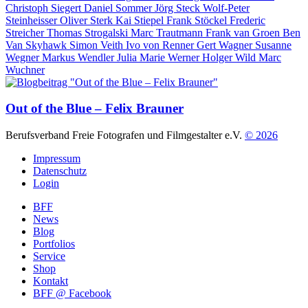
Christoph Siegert
Daniel Sommer
Jörg Steck
Wolf-Peter
Steinheisser
Oliver Sterk
Kai Stiepel
Frank Stöckel
Frederic
Streicher
Thomas Strogalski
Marc Trautmann
Frank van Groen
Ben
Van Skyhawk
Simon Veith
Ivo von Renner
Gert Wagner
Susanne
Wegner
Markus Wendler
Julia Marie Werner
Holger Wild
Marc
Wuchner
Out of the Blue – Felix Brauner
Berufsverband Freie Fotografen und Filmgestalter e.V.
© 2026
Impressum
Datenschutz
Login
BFF
News
Blog
Portfolios
Service
Shop
Kontakt
BFF @ Facebook