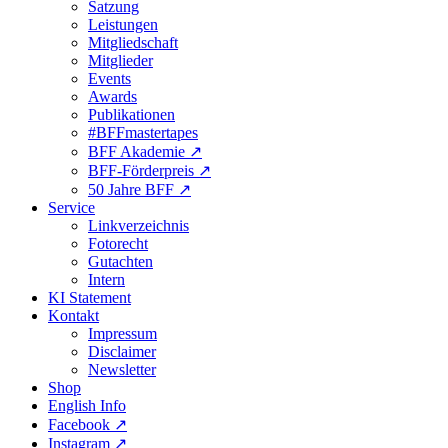
Satzung
Leistungen
Mitgliedschaft
Mitglieder
Events
Awards
Publikationen
#BFFmastertapes
BFF Akademie ↗︎
BFF-Förderpreis ↗︎
50 Jahre BFF ↗︎
Service
Linkverzeichnis
Fotorecht
Gutachten
Intern
KI Statement
Kontakt
Impressum
Disclaimer
Newsletter
Shop
English Info
Facebook ↗︎
Instagram ↗︎