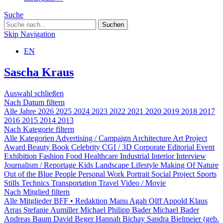
Suche
Skip Navigation
EN
Sascha Kraus
Auswahl schließen
Nach Datum filtern
Alle Jahre
2026
2025
2024
2023
2022
2021
2020
2019
2018
2017
2016
2015
2014
2013
Nach Kategorie filtern
Alle Kategorien
Advertising / Campaign
Architecture
Art Project
Award
Beauty
Book
Celebrity
CGI / 3D
Corporate
Editorial
Event
Exhibition
Fashion
Food
Healthcare
Industrial
Interior
Interview
Journalism / Reportage
Kids
Landscape
Lifestyle
Making Of
Nature
Out of the Blue
People
Personal Work
Portrait
Social Project
Sports
Stills
Technics
Transportation
Travel
Video / Movie
Nach Mitglied filtern
Alle Mitglieder
BFF • Redaktion
Manu Agah
Olff Appold
Klaus
Arras
Stefanie Aumiller
Michael Philipp Bader
Michael Bader
Andreas Baum
David Beger
Hannah Bichay
Sandra Bielmeier (geb.