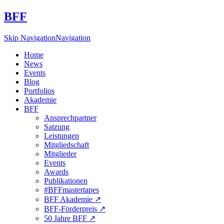
BFF
Skip Navigation
Navigation
Home
News
Events
Blog
Portfolios
Akademie
BFF
Ansprechpartner
Satzung
Leistungen
Mitgliedschaft
Mitglieder
Events
Awards
Publikationen
#BFFmastertapes
BFF Akademie ↗︎
BFF-Förderpreis ↗︎
50 Jahre BFF ↗︎