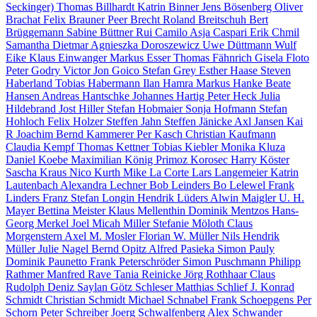
Seckinger)
Thomas Billhardt
Katrin Binner
Jens Bösenberg
Oliver
Brachat
Felix Brauner
Peer Brecht
Roland Breitschuh
Bert
Brüggemann
Sabine Büttner
Rui Camilo
Asja Caspari
Erik Chmil
Samantha Dietmar
Agnieszka Doroszewicz
Uwe Düttmann
Wulf
Eike
Klaus Einwanger
Markus Esser
Thomas Fähnrich
Gisela Floto
Peter Godry
Victor Jon Goico
Stefan Grey
Esther Haase
Steven
Haberland
Tobias Habermann
Ilan Hamra
Markus Hanke
Beate
Hansen
Andreas Hantschke
Johannes Hartig
Peter Heck
Julia
Hildebrand
Jost Hiller
Stefan Hobmaier
Sonja Hofmann
Stefan
Hohloch
Felix Holzer
Steffen Jahn
Steffen Jänicke
Axl Jansen
Kai
R Joachim
Bernd Kammerer
Per Kasch
Christian Kaufmann
Claudia Kempf
Thomas Kettner
Tobias Kiebler
Monika Kluza
Daniel Koebe
Maximilian König
Primoz Korosec
Harry Köster
Sascha Kraus
Nico Kurth
Mike La Corte
Lars Langemeier
Katrin
Lautenbach
Alexandra Lechner
Bob Leinders
Bo Lelewel
Frank
Linders
Franz Stefan Longin
Hendrik Lüders
Alwin Maigler
U. H.
Mayer
Bettina Meister
Klaus Mellenthin
Dominik Mentzos
Hans-
Georg Merkel
Joel Micah Miller
Stefanie Möloth
Claus
Morgenstern
Axel M. Mosler
Florian W. Müller
Nils Hendrik
Müller
Julie Nagel
Bernd Opitz
Alfred Pasieka
Simon Pauly
Dominik Paunetto
Frank Peterschröder
Simon Puschmann
Philipp
Rathmer
Manfred Rave
Tania Reinicke
Jörg Rothhaar
Claus
Rudolph
Deniz Saylan
Götz Schleser
Matthias Schlief
J. Konrad
Schmidt
Christian Schmidt
Michael Schnabel
Frank Schoepgens
Per
Schorn
Peter Schreiber
Joerg Schwalfenberg
Alex Schwander