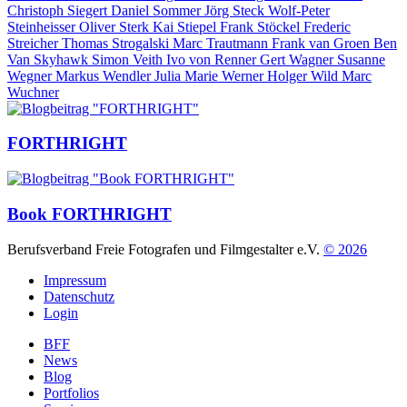
Christoph Siegert
Daniel Sommer
Jörg Steck
Wolf-Peter
Steinheisser
Oliver Sterk
Kai Stiepel
Frank Stöckel
Frederic
Streicher
Thomas Strogalski
Marc Trautmann
Frank van Groen
Ben
Van Skyhawk
Simon Veith
Ivo von Renner
Gert Wagner
Susanne
Wegner
Markus Wendler
Julia Marie Werner
Holger Wild
Marc
Wuchner
FORTHRIGHT
Book FORTHRIGHT
Berufsverband Freie Fotografen und Filmgestalter e.V.
© 2026
Impressum
Datenschutz
Login
BFF
News
Blog
Portfolios