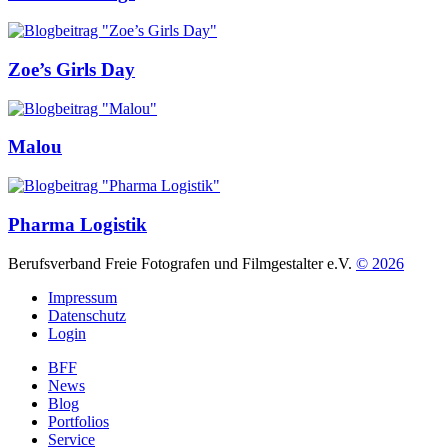
Zoe’s Girls Day
Malou
Pharma Logistik
Berufsverband Freie Fotografen und Filmgestalter e.V.
© 2026
Impressum
Datenschutz
Login
BFF
News
Blog
Portfolios
Service