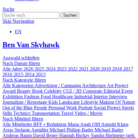
Suche
Skip Navigation
EN
Ben Van Skyhawk
Auswahl schließen
Nach Datum filtern
Alle Jahre
2026
2025
2024
2023
2022
2021
2020
2019
2018
2017
2016
2015
2014
2013
Nach Kategorie filtern
Alle Kategorien
Advertising / Campaign
Architecture
Art Project
Award
Beauty
Book
Celebrity
CGI / 3D
Corporate
Editorial
Event
Exhibition
Fashion
Food
Healthcare
Industrial
Interior
Interview
Journalism / Reportage
Kids
Landscape
Lifestyle
Making Of
Nature
Out of the Blue
People
Personal Work
Portrait
Social Project
Sports
Stills
Technics
Transportation
Travel
Video / Movie
Nach Mitglied filtern
Alle Mitglieder
BFF • Redaktion
Manu Agah
Olff Appold
Klaus
Arras
Stefanie Aumiller
Michael Philipp Bader
Michael Bader
Andreas Baum
David Beger
Hannah Bichay
Sandra Bielmeier (geb.