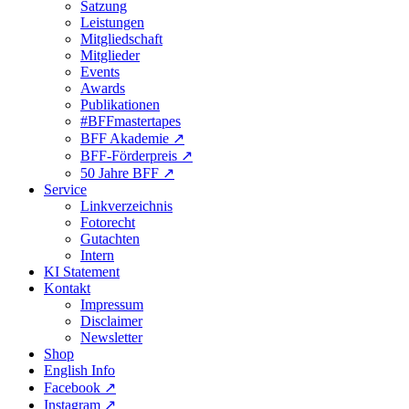
Satzung
Leistungen
Mitgliedschaft
Mitglieder
Events
Awards
Publikationen
#BFFmastertapes
BFF Akademie ↗︎
BFF-Förderpreis ↗︎
50 Jahre BFF ↗︎
Service
Linkverzeichnis
Fotorecht
Gutachten
Intern
KI Statement
Kontakt
Impressum
Disclaimer
Newsletter
Shop
English Info
Facebook ↗︎
Instagram ↗︎