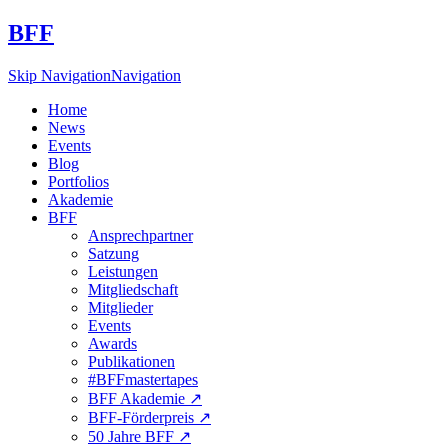
BFF
Skip Navigation
Navigation
Home
News
Events
Blog
Portfolios
Akademie
BFF
Ansprechpartner
Satzung
Leistungen
Mitgliedschaft
Mitglieder
Events
Awards
Publikationen
#BFFmastertapes
BFF Akademie ↗︎
BFF-Förderpreis ↗︎
50 Jahre BFF ↗︎