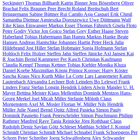
Seckinger)
Thomas Billhardt
Katrin Binner
Jens Bösenberg
Oliver
Brachat
Felix Brauner
Peer Brecht
Roland Breitschuh
Bert
Brüggemann
Sabine Büttner
Rui Camilo
Asja Caspari
Erik Chmil
Samantha Dietmar
Agnieszka Doroszewicz
Uwe Düttmann
Wulf
Eike
Klaus Einwanger
Markus Esser
Thomas Fähnrich
Gisela Floto
Peter Godry
Victor Jon Goico
Stefan Grey
Esther Haase
Steven
Haberland
Tobias Habermann
Ilan Hamra
Markus Hanke
Beate
Hansen
Andreas Hantschke
Johannes Hartig
Peter Heck
Julia
Hildebrand
Jost Hiller
Stefan Hobmaier
Sonja Hofmann
Stefan
Hohloch
Felix Holzer
Steffen Jahn
Steffen Jänicke
Axl Jansen
Kai
R Joachim
Bernd Kammerer
Per Kasch
Christian Kaufmann
Claudia Kempf
Thomas Kettner
Tobias Kiebler
Monika Kluza
Daniel Koebe
Maximilian König
Primoz Korosec
Harry Köster
Sascha Kraus
Nico Kurth
Mike La Corte
Lars Langemeier
Katrin
Lautenbach
Alexandra Lechner
Bob Leinders
Bo Lelewel
Frank
Linders
Franz Stefan Longin
Hendrik Lüders
Alwin Maigler
U. H.
Mayer
Bettina Meister
Klaus Mellenthin
Dominik Mentzos
Hans-
Georg Merkel
Joel Micah Miller
Stefanie Möloth
Claus
Morgenstern
Axel M. Mosler
Florian W. Müller
Nils Hendrik
Müller
Julie Nagel
Bernd Opitz
Alfred Pasieka
Simon Pauly
Dominik Paunetto
Frank Peterschröder
Simon Puschmann
Philipp
Rathmer
Manfred Rave
Tania Reinicke
Jörg Rothhaar
Claus
Rudolph
Deniz Saylan
Götz Schleser
Matthias Schlief
J. Konrad
Schmidt
Christian Schmidt
Michael Schnabel
Frank Schoepgens
Per
Schorn
Peter Schreiber
Joerg Schwalfenberg
Alex Schwander