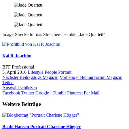
Image-Strecke für das Streicherensemble „Jade Quartett“.
Kai R Joachim
BFF Professional
5. April 2016
Lifestyle
People
Portrait
Nächster Beitrag
dogs Magazin
Vorheriger Beitrag
Forum Magazin
Teilen
Auswahl schließen
Facebook
Twitter
Google+
Tumblr
Pinterest
Per Mail
Weitere Beiträge
Beate Hansen
Portrait Charlene Högger