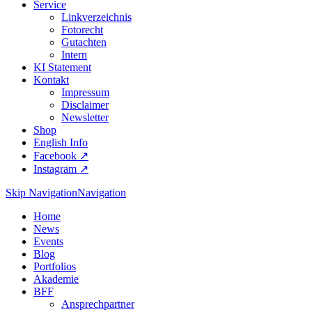
Service
Linkverzeichnis
Fotorecht
Gutachten
Intern
KI Statement
Kontakt
Impressum
Disclaimer
Newsletter
Shop
English Info
Facebook ↗︎
Instagram ↗︎
Skip Navigation
Navigation
Home
News
Events
Blog
Portfolios
Akademie
BFF
Ansprechpartner