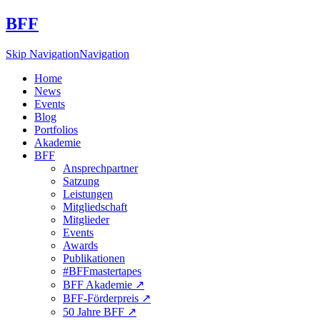
BFF
Skip Navigation
Navigation
Home
News
Events
Blog
Portfolios
Akademie
BFF
Ansprechpartner
Satzung
Leistungen
Mitgliedschaft
Mitglieder
Events
Awards
Publikationen
#BFFmastertapes
BFF Akademie ↗︎
BFF-Förderpreis ↗︎
50 Jahre BFF ↗︎