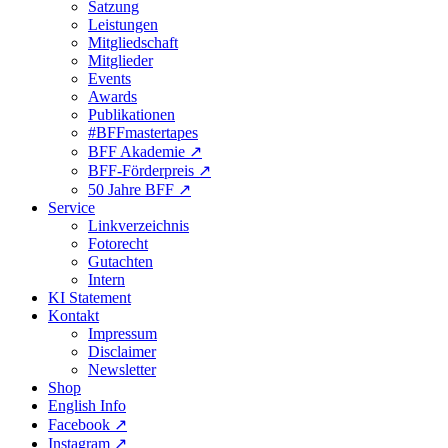
Satzung
Leistungen
Mitgliedschaft
Mitglieder
Events
Awards
Publikationen
#BFFmastertapes
BFF Akademie ↗︎
BFF-Förderpreis ↗︎
50 Jahre BFF ↗︎
Service
Linkverzeichnis
Fotorecht
Gutachten
Intern
KI Statement
Kontakt
Impressum
Disclaimer
Newsletter
Shop
English Info
Facebook ↗︎
Instagram ↗︎