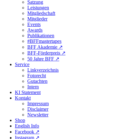
Satzung
Leistungen
Mitgliedschaft
Mitglieder
Events
Awards
Publikationen
#BFFmastertapes
BFF Akademie ↗︎
BFF-Förderpreis ↗︎
50 Jahre BFF ↗︎
Service
Linkverzeichnis
Fotorecht
Gutachten
Intern
KI Statement
Kontakt
Impressum
Disclaimer
Newsletter
Shop
English Info
Facebook ↗︎
Instagram ↗︎