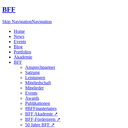
BFF
Skip Navigation
Navigation
Home
News
Events
Blog
Portfolios
Akademie
BFF
Ansprechpartner
Satzung
Leistungen
Mitgliedschaft
Mitglieder
Events
Awards
Publikationen
#BFFmastertapes
BFF Akademie ↗︎
BFF-Förderpreis ↗︎
50 Jahre BFF ↗︎