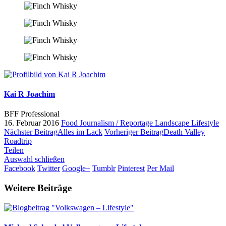
Kai R Joachim
BFF Professional
16. Februar 2016
Food
Journalism / Reportage
Landscape
Lifestyle
Nächster Beitrag
Alles im Lack
Vorheriger Beitrag
Death Valley
Roadtrip
Teilen
Auswahl schließen
Facebook
Twitter
Google+
Tumblr
Pinterest
Per Mail
Weitere Beiträge