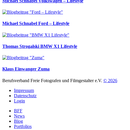
Michael Schnabel
Volkswagen – Lifestyle
Michael Schnabel
Ford – Lifestyle
Thomas Strogalski
BMW X1 Lifestyle
Klaus Einwanger
Zuma
Berufsverband Freie Fotografen und Filmgestalter e.V.
© 2026
Impressum
Datenschutz
Login
BFF
News
Blog
Portfolios