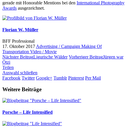
gerade mit Honorable Mentions bei den
International Photography
Awards
ausgezeichnet.
Florian W. Müller
BFF Professional
17. Oktober 2017
Advertising / Campaign
Making Of
Transportation
Video / Movie
Nächster Beitrag
Ligurische Wälder
Vorheriger Beitrag
Jürgen war
Ötzi
Teilen
Auswahl schließen
Facebook
Twitter
Google+
Tumblr
Pinterest
Per Mail
Weitere Beiträge
Porsche – Life Intensified