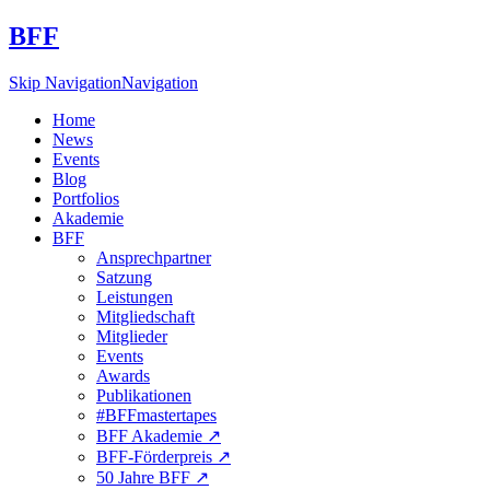
BFF
Skip Navigation
Navigation
Home
News
Events
Blog
Portfolios
Akademie
BFF
Ansprechpartner
Satzung
Leistungen
Mitgliedschaft
Mitglieder
Events
Awards
Publikationen
#BFFmastertapes
BFF Akademie ↗︎
BFF-Förderpreis ↗︎
50 Jahre BFF ↗︎