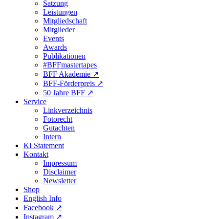
Satzung
Leistungen
Mitgliedschaft
Mitglieder
Events
Awards
Publikationen
#BFFmastertapes
BFF Akademie ↗︎
BFF-Förderpreis ↗︎
50 Jahre BFF ↗︎
Service
Linkverzeichnis
Fotorecht
Gutachten
Intern
KI Statement
Kontakt
Impressum
Disclaimer
Newsletter
Shop
English Info
Facebook ↗︎
Instagram ↗︎