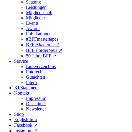
Satzung
Leistungen
Mitgliedschaft
Mitglieder
Events
Awards
Publikationen
#BFFmastertapes
BFF Akademie ↗︎
BFF-Förderpreis ↗︎
50 Jahre BFF ↗︎
Service
Linkverzeichnis
Fotorecht
Gutachten
Intern
KI Statement
Kontakt
Impressum
Disclaimer
Newsletter
Shop
English Info
Facebook ↗︎
Instagram ↗︎