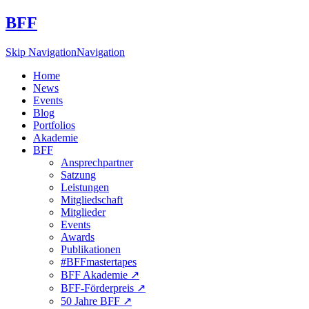
BFF
Skip Navigation
Navigation
Home
News
Events
Blog
Portfolios
Akademie
BFF
Ansprechpartner
Satzung
Leistungen
Mitgliedschaft
Mitglieder
Events
Awards
Publikationen
#BFFmastertapes
BFF Akademie ↗︎
BFF-Förderpreis ↗︎
50 Jahre BFF ↗︎