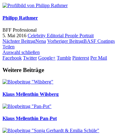
Philipp Rathmer
BFF Professional
5. Mai 2016
Celebrity
Editorial
People
Portrait
Nächster Beitrag
Nena
Vorheriger Beitrag
BASF Coatings
Teilen
Auswahl schließen
Facebook
Twitter
Google+
Tumblr
Pinterest
Per Mail
Weitere Beiträge
Klaus Mellenthin
Wilsberg
Klaus Mellenthin
Pan-Pot