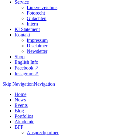
Service
Linkverzeichnis
Fotorecht
Gutachten
Intern
KI Statement
Kontakt
Impressum
Disclaimer
Newsletter
Shop
English Info
Facebook ↗︎
Instagram ↗︎
Skip Navigation
Navigation
Home
News
Events
Blog
Portfolios
Akademie
BFF
Ansprechpartner