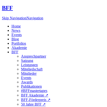
BFF
Skip Navigation
Navigation
Home
News
Events
Blog
Portfolios
Akademie
BFF
Ansprechpartner
Satzung
Leistungen
Mitgliedschaft
Mitglieder
Events
Awards
Publikationen
#BFFmastertapes
BFF Akademie ↗︎
BFF-Förderpreis ↗︎
50 Jahre BFF ↗︎