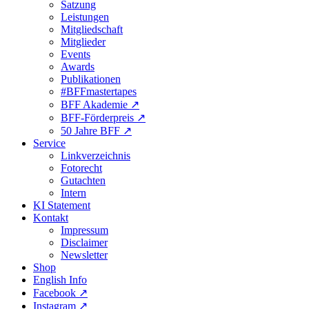
Satzung
Leistungen
Mitgliedschaft
Mitglieder
Events
Awards
Publikationen
#BFFmastertapes
BFF Akademie ↗︎
BFF-Förderpreis ↗︎
50 Jahre BFF ↗︎
Service
Linkverzeichnis
Fotorecht
Gutachten
Intern
KI Statement
Kontakt
Impressum
Disclaimer
Newsletter
Shop
English Info
Facebook ↗︎
Instagram ↗︎