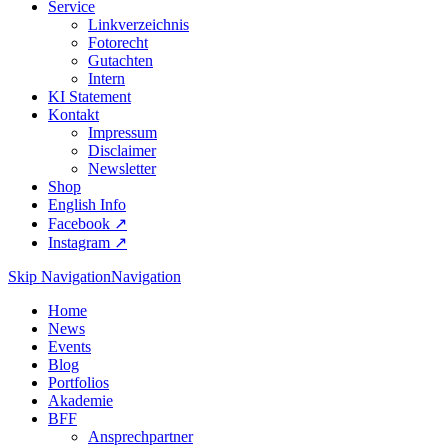
Service
Linkverzeichnis
Fotorecht
Gutachten
Intern
KI Statement
Kontakt
Impressum
Disclaimer
Newsletter
Shop
English Info
Facebook ↗︎
Instagram ↗︎
Skip Navigation
Navigation
Home
News
Events
Blog
Portfolios
Akademie
BFF
Ansprechpartner