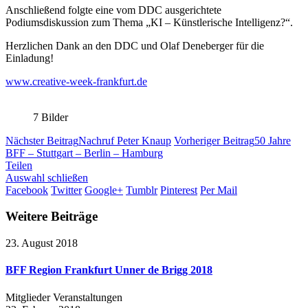
Anschließend folgte eine vom DDC ausgerichtete
Podiumsdiskussion zum Thema „KI – Künstlerische Intelligenz?“.
Herzlichen Dank an den DDC und Olaf Deneberger für die
Einladung!
www.creative-week-frankfurt.de
7
Bilder
Nächster Beitrag
Nachruf Peter Knaup
Vorheriger Beitrag
50 Jahre
BFF – Stuttgart – Berlin – Hamburg
Teilen
Auswahl schließen
Facebook
Twitter
Google+
Tumblr
Pinterest
Per Mail
Weitere Beiträge
23. August 2018
BFF Region Frankfurt Unner de Brigg 2018
Mitglieder
Veranstaltungen