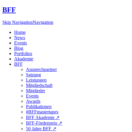
BFF
Skip Navigation
Navigation
Home
News
Events
Blog
Portfolios
Akademie
BFF
Ansprechpartner
Satzung
Leistungen
Mitgliedschaft
Mitglieder
Events
Awards
Publikationen
#BFFmastertapes
BFF Akademie ↗︎
BFF-Förderpreis ↗︎
50 Jahre BFF ↗︎