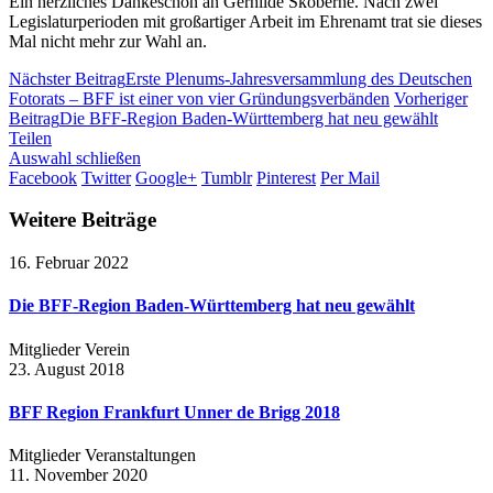
Ein herzliches Dankeschön an Gerhilde Skoberne. Nach zwei
Legislaturperioden mit großartiger Arbeit im Ehrenamt trat sie dieses
Mal nicht mehr zur Wahl an.
Nächster Beitrag
Erste Plenums-Jahresversammlung des Deutschen
Fotorats – BFF ist einer von vier Gründungsverbänden
Vorheriger
Beitrag
Die BFF-Region Baden-Württemberg hat neu gewählt
Teilen
Auswahl schließen
Facebook
Twitter
Google+
Tumblr
Pinterest
Per Mail
Weitere Beiträge
16. Februar 2022
Die BFF-Region Baden-Württemberg hat neu gewählt
Mitglieder
Verein
23. August 2018
BFF Region Frankfurt Unner de Brigg 2018
Mitglieder
Veranstaltungen
11. November 2020