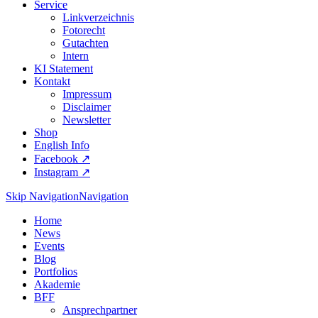
Service
Linkverzeichnis
Fotorecht
Gutachten
Intern
KI Statement
Kontakt
Impressum
Disclaimer
Newsletter
Shop
English Info
Facebook ↗︎
Instagram ↗︎
Skip Navigation
Navigation
Home
News
Events
Blog
Portfolios
Akademie
BFF
Ansprechpartner