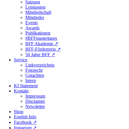
Satzung
Leistungen
Mitgliedschaft
Mitglieder
Events
Awards
Publikationen
#BFFmastertapes
BFF Akademie ↗︎
BFF-Förderpreis ↗︎
50 Jahre BFF ↗︎
Service
Linkverzeichnis
Fotorecht
Gutachten
Intern
KI Statement
Kontakt
Impressum
Disclaimer
Newsletter
Shop
English Info
Facebook ↗︎
Instagram ↗︎