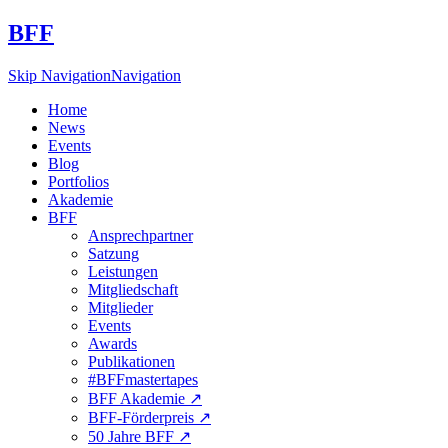
BFF
Skip Navigation
Navigation
Home
News
Events
Blog
Portfolios
Akademie
BFF
Ansprechpartner
Satzung
Leistungen
Mitgliedschaft
Mitglieder
Events
Awards
Publikationen
#BFFmastertapes
BFF Akademie ↗︎
BFF-Förderpreis ↗︎
50 Jahre BFF ↗︎