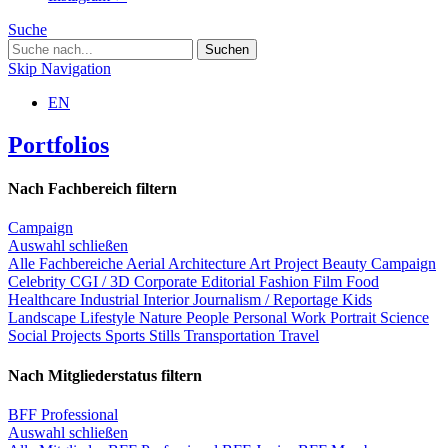
Suche
Skip Navigation
EN
Portfolios
Nach Fachbereich filtern
Campaign
Auswahl schließen
Alle Fachbereiche
Aerial
Architecture
Art Project
Beauty
Campaign
Celebrity
CGI / 3D
Corporate
Editorial
Fashion
Film
Food
Healthcare
Industrial
Interior
Journalism / Reportage
Kids
Landscape
Lifestyle
Nature
People
Personal Work
Portrait
Science
Social Projects
Sports
Stills
Transportation
Travel
Nach Mitgliederstatus filtern
BFF Professional
Auswahl schließen