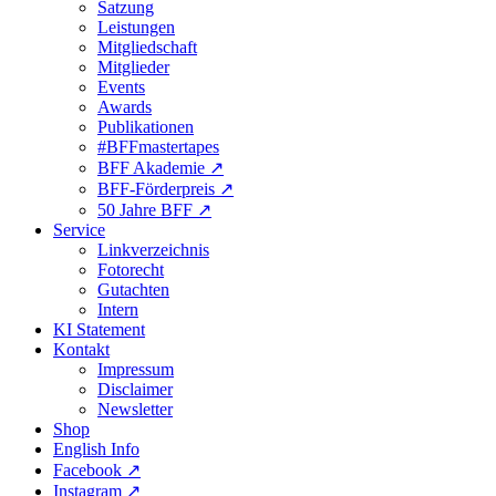
Satzung
Leistungen
Mitgliedschaft
Mitglieder
Events
Awards
Publikationen
#BFFmastertapes
BFF Akademie ↗︎
BFF-Förderpreis ↗︎
50 Jahre BFF ↗︎
Service
Linkverzeichnis
Fotorecht
Gutachten
Intern
KI Statement
Kontakt
Impressum
Disclaimer
Newsletter
Shop
English Info
Facebook ↗︎
Instagram ↗︎