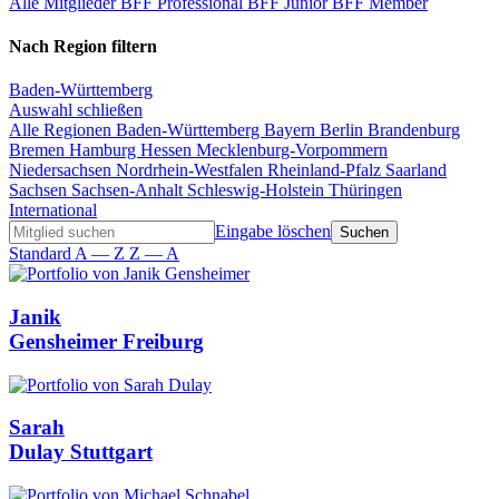
Alle Mitglieder
BFF Professional
BFF Junior
BFF Member
Nach Region filtern
Baden-Württemberg
Auswahl schließen
Alle Regionen
Baden-Württemberg
Bayern
Berlin
Brandenburg
Bremen
Hamburg
Hessen
Mecklenburg-Vorpommern
Niedersachsen
Nordrhein-Westfalen
Rheinland-Pfalz
Saarland
Sachsen
Sachsen-Anhalt
Schleswig-Holstein
Thüringen
International
Eingabe löschen
Standard
A — Z
Z — A
Janik
Gensheimer
Freiburg
Sarah
Dulay
Stuttgart