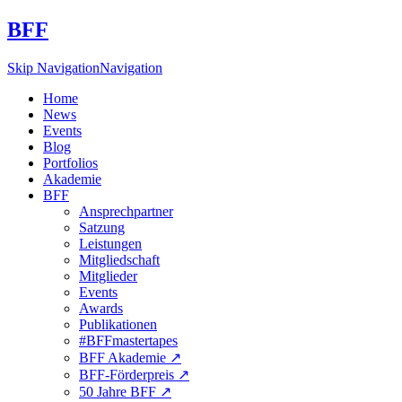
BFF
Skip Navigation
Navigation
Home
News
Events
Blog
Portfolios
Akademie
BFF
Ansprechpartner
Satzung
Leistungen
Mitgliedschaft
Mitglieder
Events
Awards
Publikationen
#BFFmastertapes
BFF Akademie ↗︎
BFF-Förderpreis ↗︎
50 Jahre BFF ↗︎