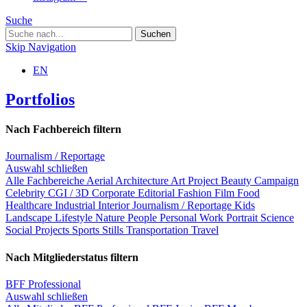
Suche
Skip Navigation
EN
Portfolios
Nach Fachbereich filtern
Journalism / Reportage
Auswahl schließen
Alle Fachbereiche
Aerial
Architecture
Art Project
Beauty
Campaign
Celebrity
CGI / 3D
Corporate
Editorial
Fashion
Film
Food
Healthcare
Industrial
Interior
Journalism / Reportage
Kids
Landscape
Lifestyle
Nature
People
Personal Work
Portrait
Science
Social Projects
Sports
Stills
Transportation
Travel
Nach Mitgliederstatus filtern
BFF Professional
Auswahl schließen