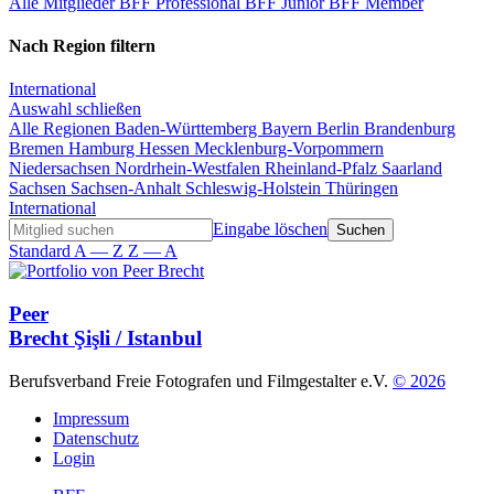
Alle Mitglieder
BFF Professional
BFF Junior
BFF Member
Nach Region filtern
International
Auswahl schließen
Alle Regionen
Baden-Württemberg
Bayern
Berlin
Brandenburg
Bremen
Hamburg
Hessen
Mecklenburg-Vorpommern
Niedersachsen
Nordrhein-Westfalen
Rheinland-Pfalz
Saarland
Sachsen
Sachsen-Anhalt
Schleswig-Holstein
Thüringen
International
Eingabe löschen
Standard
A — Z
Z — A
Peer
Brecht
Şişli / Istanbul
Berufsverband Freie Fotografen und Filmgestalter e.V.
© 2026
Impressum
Datenschutz
Login