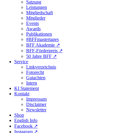
Satzung
Leistungen
Mitgliedschaft
Mitglieder
Events
Awards
Publikationen
#BFFmastertapes
BFF Akademie ↗︎
BFF-Förderpreis ↗︎
50 Jahre BFF ↗︎
Service
Linkverzeichnis
Fotorecht
Gutachten
Intern
KI Statement
Kontakt
Impressum
Disclaimer
Newsletter
Shop
English Info
Facebook ↗︎
Instagram ↗︎