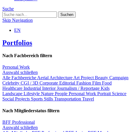
Suche
Skip Navigation
EN
Portfolios
Nach Fachbereich filtern
Personal Work
Auswahl schließen
Alle Fachbereiche
Aerial
Architecture
Art Project
Beauty
Campaign
Celebrity
CGI / 3D
Corporate
Editorial
Fashion
Film
Food
Healthcare
Industrial
Interior
Journalism / Reportage
Kids
Landscape
Lifestyle
Nature
People
Personal Work
Portrait
Science
Social Projects
Sports
Stills
Transportation
Travel
Nach Mitgliederstatus filtern
BFF Professional
Auswahl schließen