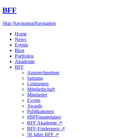
BFF
Skip Navigation
Navigation
Home
News
Events
Blog
Portfolios
Akademie
BFF
Ansprechpartner
Satzung
Leistungen
Mitgliedschaft
Mitglieder
Events
Awards
Publikationen
#BFFmastertapes
BFF Akademie ↗︎
BFF-Förderpreis ↗︎
50 Jahre BFF ↗︎