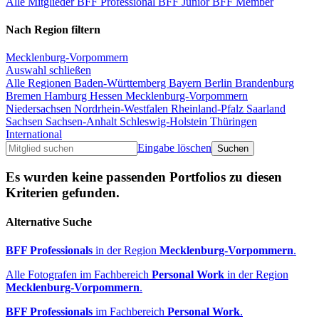
Alle Mitglieder
BFF Professional
BFF Junior
BFF Member
Nach Region filtern
Mecklenburg-Vorpommern
Auswahl schließen
Alle Regionen
Baden-Württemberg
Bayern
Berlin
Brandenburg
Bremen
Hamburg
Hessen
Mecklenburg-Vorpommern
Niedersachsen
Nordrhein-Westfalen
Rheinland-Pfalz
Saarland
Sachsen
Sachsen-Anhalt
Schleswig-Holstein
Thüringen
International
Eingabe löschen
Es wurden keine passenden Portfolios zu diesen
Kriterien gefunden.
Alternative Suche
BFF Professionals
in der Region
Mecklenburg-Vorpommern
.
Alle Fotografen im Fachbereich
Personal Work
in der Region
Mecklenburg-Vorpommern
.
BFF Professionals
im Fachbereich
Personal Work
.