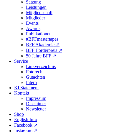
Satzung
Leistungen
Mitgliedschaft
Mitglieder
Events
Awards
Publikationen
#BFFmastertapes
BFF Akademie ↗︎
BFF-Förderpreis ↗︎
50 Jahre BFF ↗︎
Service
Linkverzeichnis
Fotorecht
Gutachten
Intern
KI Statement
Kontakt
Impressum
Disclaimer
Newsletter
Shop
English Info
Facebook ↗︎
Instagram ↗︎