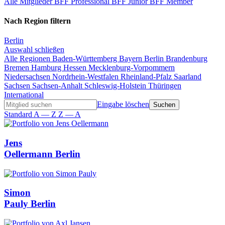
Alle Mitglieder
BFF Professional
BFF Junior
BFF Member
Nach Region filtern
Berlin
Auswahl schließen
Alle Regionen
Baden-Württemberg
Bayern
Berlin
Brandenburg
Bremen
Hamburg
Hessen
Mecklenburg-Vorpommern
Niedersachsen
Nordrhein-Westfalen
Rheinland-Pfalz
Saarland
Sachsen
Sachsen-Anhalt
Schleswig-Holstein
Thüringen
International
Eingabe löschen
Standard
A — Z
Z — A
Jens
Oellermann
Berlin
Simon
Pauly
Berlin