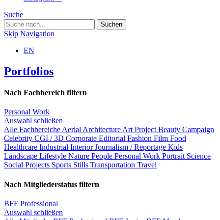
Suche
Skip Navigation
EN
Portfolios
Nach Fachbereich filtern
Personal Work
Auswahl schließen
Alle Fachbereiche
Aerial
Architecture
Art Project
Beauty
Campaign
Celebrity
CGI / 3D
Corporate
Editorial
Fashion
Film
Food
Healthcare
Industrial
Interior
Journalism / Reportage
Kids
Landscape
Lifestyle
Nature
People
Personal Work
Portrait
Science
Social Projects
Sports
Stills
Transportation
Travel
Nach Mitgliederstatus filtern
BFF Professional
Auswahl schließen