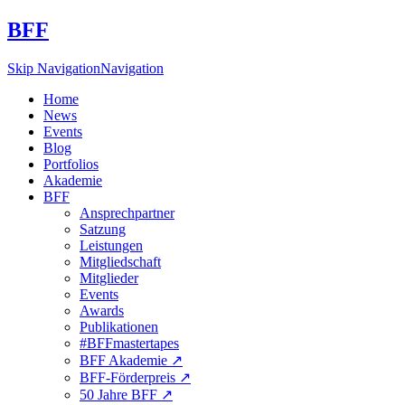
BFF
Skip Navigation
Navigation
Home
News
Events
Blog
Portfolios
Akademie
BFF
Ansprechpartner
Satzung
Leistungen
Mitgliedschaft
Mitglieder
Events
Awards
Publikationen
#BFFmastertapes
BFF Akademie ↗︎
BFF-Förderpreis ↗︎
50 Jahre BFF ↗︎