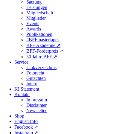
Satzung
Leistungen
Mitgliedschaft
Mitglieder
Events
Awards
Publikationen
#BFFmastertapes
BFF Akademie ↗︎
BFF-Förderpreis ↗︎
50 Jahre BFF ↗︎
Service
Linkverzeichnis
Fotorecht
Gutachten
Intern
KI Statement
Kontakt
Impressum
Disclaimer
Newsletter
Shop
English Info
Facebook ↗︎
Instagram ↗︎