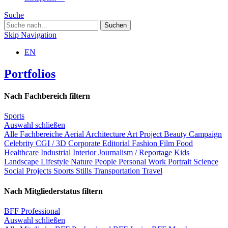
Suche
Skip Navigation
EN
Portfolios
Nach Fachbereich filtern
Sports
Auswahl schließen
Alle Fachbereiche
Aerial
Architecture
Art Project
Beauty
Campaign
Celebrity
CGI / 3D
Corporate
Editorial
Fashion
Film
Food
Healthcare
Industrial
Interior
Journalism / Reportage
Kids
Landscape
Lifestyle
Nature
People
Personal Work
Portrait
Science
Social Projects
Sports
Stills
Transportation
Travel
Nach Mitgliederstatus filtern
BFF Professional
Auswahl schließen