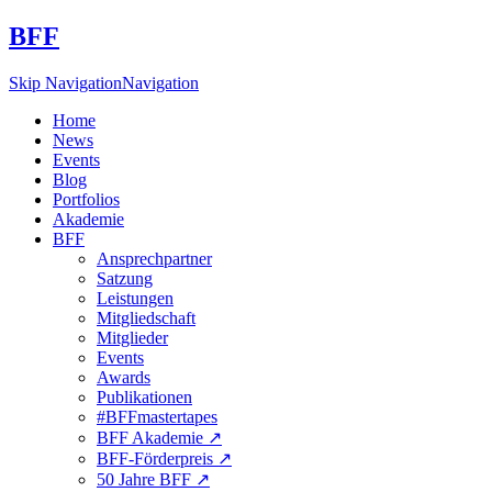
BFF
Skip Navigation
Navigation
Home
News
Events
Blog
Portfolios
Akademie
BFF
Ansprechpartner
Satzung
Leistungen
Mitgliedschaft
Mitglieder
Events
Awards
Publikationen
#BFFmastertapes
BFF Akademie ↗︎
BFF-Förderpreis ↗︎
50 Jahre BFF ↗︎