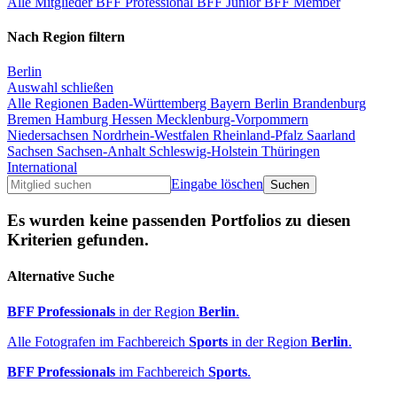
Alle Mitglieder
BFF Professional
BFF Junior
BFF Member
Nach Region filtern
Berlin
Auswahl schließen
Alle Regionen
Baden-Württemberg
Bayern
Berlin
Brandenburg
Bremen
Hamburg
Hessen
Mecklenburg-Vorpommern
Niedersachsen
Nordrhein-Westfalen
Rheinland-Pfalz
Saarland
Sachsen
Sachsen-Anhalt
Schleswig-Holstein
Thüringen
International
Eingabe löschen
Es wurden keine passenden Portfolios zu diesen
Kriterien gefunden.
Alternative Suche
BFF Professionals
in der Region
Berlin
.
Alle Fotografen im Fachbereich
Sports
in der Region
Berlin
.
BFF Professionals
im Fachbereich
Sports
.