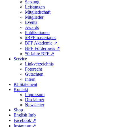
Satzung
Leistungen
Mitgliedschaft
Mitglieder
Events
Awards
Publikationen
#BFFmastertapes
BFF Akademie ↗︎
BFF-Förderpreis ↗︎
50 Jahre BFF ↗︎
Service
Linkverzeichnis
Fotorecht
Gutachten
Intern
KI Statement
Kontakt
Impressum
Disclaimer
Newsletter
Shop
English Info
Facebook ↗︎
Instagram ↗︎