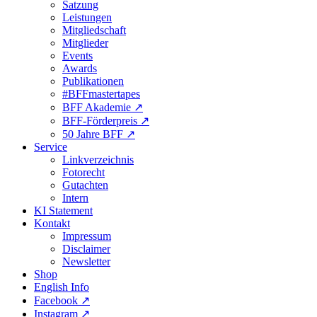
Satzung
Leistungen
Mitgliedschaft
Mitglieder
Events
Awards
Publikationen
#BFFmastertapes
BFF Akademie ↗︎
BFF-Förderpreis ↗︎
50 Jahre BFF ↗︎
Service
Linkverzeichnis
Fotorecht
Gutachten
Intern
KI Statement
Kontakt
Impressum
Disclaimer
Newsletter
Shop
English Info
Facebook ↗︎
Instagram ↗︎