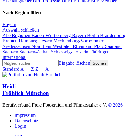
Alle Mitglieder
BFF Professional
BFF Junior
BFF Member
Nach Region filtern
Bayern
Auswahl schließen
Alle Regionen
Baden-Württemberg
Bayern
Berlin
Brandenburg
Bremen
Hamburg
Hessen
Mecklenburg-Vorpommern
Niedersachsen
Nordrhein-Westfalen
Rheinland-Pfalz
Saarland
Sachsen
Sachsen-Anhalt
Schleswig-Holstein
Thüringen
International
Eingabe löschen
Standard
A — Z
Z — A
Heidi
Fröhlich
München
Berufsverband Freie Fotografen und Filmgestalter e.V.
© 2026
Impressum
Datenschutz
Login