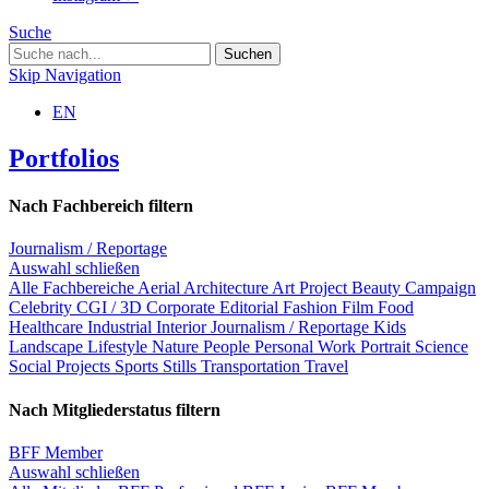
Suche
Skip Navigation
EN
Portfolios
Nach Fachbereich filtern
Journalism / Reportage
Auswahl schließen
Alle Fachbereiche
Aerial
Architecture
Art Project
Beauty
Campaign
Celebrity
CGI / 3D
Corporate
Editorial
Fashion
Film
Food
Healthcare
Industrial
Interior
Journalism / Reportage
Kids
Landscape
Lifestyle
Nature
People
Personal Work
Portrait
Science
Social Projects
Sports
Stills
Transportation
Travel
Nach Mitgliederstatus filtern
BFF Member
Auswahl schließen