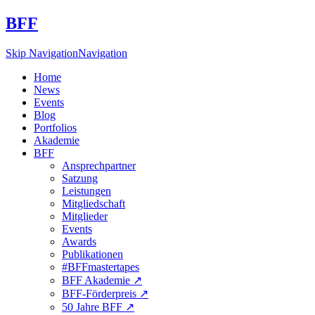
BFF
Skip Navigation
Navigation
Home
News
Events
Blog
Portfolios
Akademie
BFF
Ansprechpartner
Satzung
Leistungen
Mitgliedschaft
Mitglieder
Events
Awards
Publikationen
#BFFmastertapes
BFF Akademie ↗︎
BFF-Förderpreis ↗︎
50 Jahre BFF ↗︎