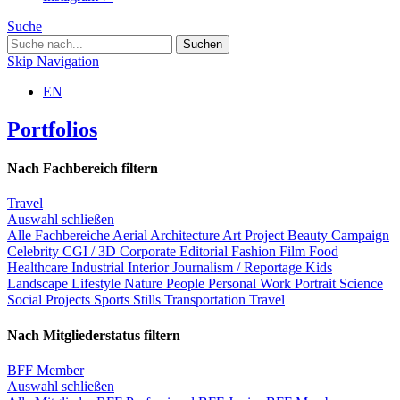
Suche
Skip Navigation
EN
Portfolios
Nach Fachbereich filtern
Travel
Auswahl schließen
Alle Fachbereiche
Aerial
Architecture
Art Project
Beauty
Campaign
Celebrity
CGI / 3D
Corporate
Editorial
Fashion
Film
Food
Healthcare
Industrial
Interior
Journalism / Reportage
Kids
Landscape
Lifestyle
Nature
People
Personal Work
Portrait
Science
Social Projects
Sports
Stills
Transportation
Travel
Nach Mitgliederstatus filtern
BFF Member
Auswahl schließen