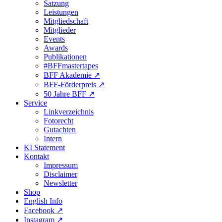
Satzung
Leistungen
Mitgliedschaft
Mitglieder
Events
Awards
Publikationen
#BFFmastertapes
BFF Akademie ↗︎
BFF-Förderpreis ↗︎
50 Jahre BFF ↗︎
Service
Linkverzeichnis
Fotorecht
Gutachten
Intern
KI Statement
Kontakt
Impressum
Disclaimer
Newsletter
Shop
English Info
Facebook ↗︎
Instagram ↗︎