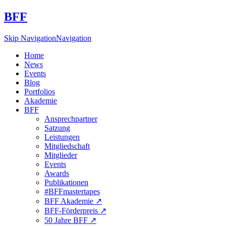
BFF
Skip Navigation
Navigation
Home
News
Events
Blog
Portfolios
Akademie
BFF
Ansprechpartner
Satzung
Leistungen
Mitgliedschaft
Mitglieder
Events
Awards
Publikationen
#BFFmastertapes
BFF Akademie ↗︎
BFF-Förderpreis ↗︎
50 Jahre BFF ↗︎