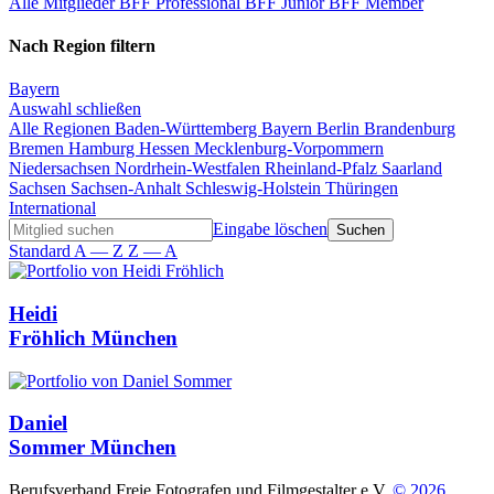
Alle Mitglieder
BFF Professional
BFF Junior
BFF Member
Nach Region filtern
Bayern
Auswahl schließen
Alle Regionen
Baden-Württemberg
Bayern
Berlin
Brandenburg
Bremen
Hamburg
Hessen
Mecklenburg-Vorpommern
Niedersachsen
Nordrhein-Westfalen
Rheinland-Pfalz
Saarland
Sachsen
Sachsen-Anhalt
Schleswig-Holstein
Thüringen
International
Eingabe löschen
Standard
A — Z
Z — A
Heidi
Fröhlich
München
Daniel
Sommer
München
Berufsverband Freie Fotografen und Filmgestalter e.V.
© 2026