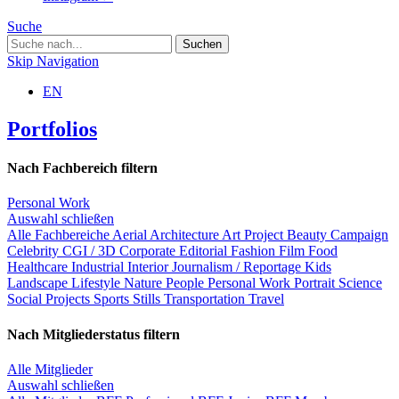
Suche
Skip Navigation
EN
Portfolios
Nach Fachbereich filtern
Personal Work
Auswahl schließen
Alle Fachbereiche
Aerial
Architecture
Art Project
Beauty
Campaign
Celebrity
CGI / 3D
Corporate
Editorial
Fashion
Film
Food
Healthcare
Industrial
Interior
Journalism / Reportage
Kids
Landscape
Lifestyle
Nature
People
Personal Work
Portrait
Science
Social Projects
Sports
Stills
Transportation
Travel
Nach Mitgliederstatus filtern
Alle Mitglieder
Auswahl schließen