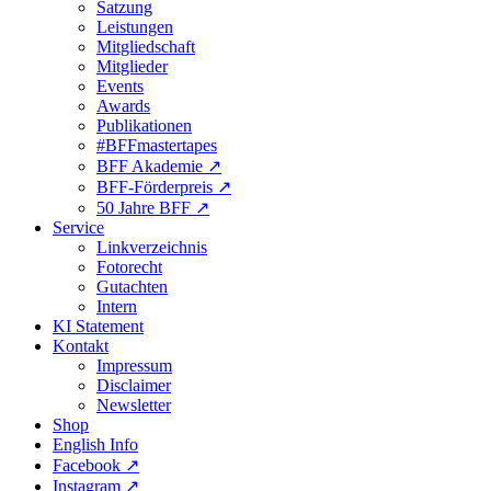
Satzung
Leistungen
Mitgliedschaft
Mitglieder
Events
Awards
Publikationen
#BFFmastertapes
BFF Akademie ↗︎
BFF-Förderpreis ↗︎
50 Jahre BFF ↗︎
Service
Linkverzeichnis
Fotorecht
Gutachten
Intern
KI Statement
Kontakt
Impressum
Disclaimer
Newsletter
Shop
English Info
Facebook ↗︎
Instagram ↗︎