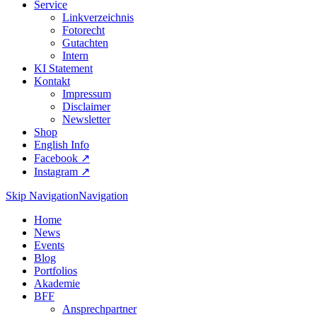
Service
Linkverzeichnis
Fotorecht
Gutachten
Intern
KI Statement
Kontakt
Impressum
Disclaimer
Newsletter
Shop
English Info
Facebook ↗︎
Instagram ↗︎
Skip Navigation
Navigation
Home
News
Events
Blog
Portfolios
Akademie
BFF
Ansprechpartner