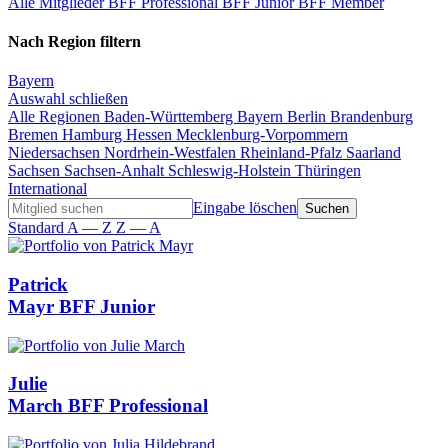
Alle Mitglieder
BFF Professional
BFF Junior
BFF Member
Nach Region filtern
Bayern
Auswahl schließen
Alle Regionen
Baden-Württemberg
Bayern
Berlin
Brandenburg
Bremen
Hamburg
Hessen
Mecklenburg-Vorpommern
Niedersachsen
Nordrhein-Westfalen
Rheinland-Pfalz
Saarland
Sachsen
Sachsen-Anhalt
Schleswig-Holstein
Thüringen
International
Eingabe löschen
Standard
A — Z
Z — A
Patrick
Mayr
BFF Junior
Julie
March
BFF Professional