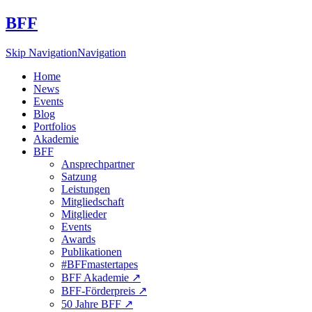
BFF
Skip Navigation
Navigation
Home
News
Events
Blog
Portfolios
Akademie
BFF
Ansprechpartner
Satzung
Leistungen
Mitgliedschaft
Mitglieder
Events
Awards
Publikationen
#BFFmastertapes
BFF Akademie ↗︎
BFF-Förderpreis ↗︎
50 Jahre BFF ↗︎