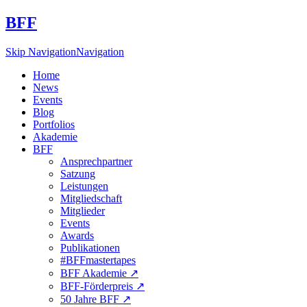
BFF
Skip Navigation
Navigation
Home
News
Events
Blog
Portfolios
Akademie
BFF
Ansprechpartner
Satzung
Leistungen
Mitgliedschaft
Mitglieder
Events
Awards
Publikationen
#BFFmastertapes
BFF Akademie ↗︎
BFF-Förderpreis ↗︎
50 Jahre BFF ↗︎