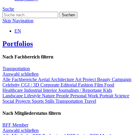
Suche
Skip Navigation
EN
Portfolios
Nach Fachbereich filtern
Transportation
Auswahl schließen
Alle Fachbereiche
Aerial
Architecture
Art Project
Beauty
Campaign
Celebrity
CGI / 3D
Corporate
Editorial
Fashion
Film
Food
Healthcare
Industrial
Interior
Journalism / Reportage
Kids
Landscape
Lifestyle
Nature
People
Personal Work
Portrait
Science
Social Projects
Sports
Stills
Transportation
Travel
Nach Mitgliederstatus filtern
BFF Member
Auswahl schließen