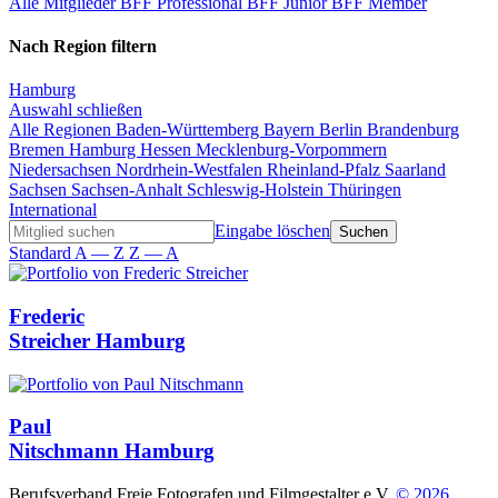
Alle Mitglieder
BFF Professional
BFF Junior
BFF Member
Nach Region filtern
Hamburg
Auswahl schließen
Alle Regionen
Baden-Württemberg
Bayern
Berlin
Brandenburg
Bremen
Hamburg
Hessen
Mecklenburg-Vorpommern
Niedersachsen
Nordrhein-Westfalen
Rheinland-Pfalz
Saarland
Sachsen
Sachsen-Anhalt
Schleswig-Holstein
Thüringen
International
Eingabe löschen
Standard
A — Z
Z — A
Frederic
Streicher
Hamburg
Paul
Nitschmann
Hamburg
Berufsverband Freie Fotografen und Filmgestalter e.V.
© 2026