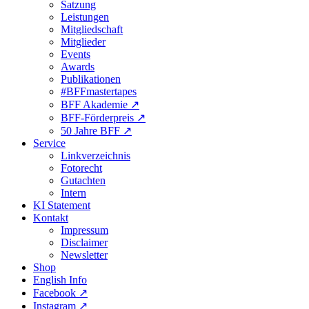
Satzung
Leistungen
Mitgliedschaft
Mitglieder
Events
Awards
Publikationen
#BFFmastertapes
BFF Akademie ↗︎
BFF-Förderpreis ↗︎
50 Jahre BFF ↗︎
Service
Linkverzeichnis
Fotorecht
Gutachten
Intern
KI Statement
Kontakt
Impressum
Disclaimer
Newsletter
Shop
English Info
Facebook ↗︎
Instagram ↗︎