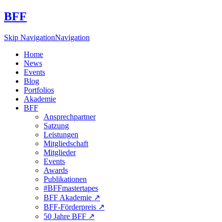
BFF
Skip Navigation
Navigation
Home
News
Events
Blog
Portfolios
Akademie
BFF
Ansprechpartner
Satzung
Leistungen
Mitgliedschaft
Mitglieder
Events
Awards
Publikationen
#BFFmastertapes
BFF Akademie ↗︎
BFF-Förderpreis ↗︎
50 Jahre BFF ↗︎