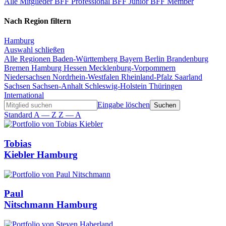
Alle Mitglieder
BFF Professional
BFF Junior
BFF Member
Nach Region filtern
Hamburg
Auswahl schließen
Alle Regionen
Baden-Württemberg
Bayern
Berlin
Brandenburg
Bremen
Hamburg
Hessen
Mecklenburg-Vorpommern
Niedersachsen
Nordrhein-Westfalen
Rheinland-Pfalz
Saarland
Sachsen
Sachsen-Anhalt
Schleswig-Holstein
Thüringen
International
Eingabe löschen
Standard
A — Z
Z — A
Tobias
Kiebler
Hamburg
Paul
Nitschmann
Hamburg