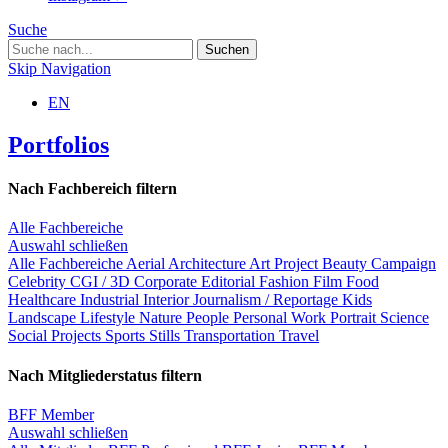
Suche
Skip Navigation
EN
Portfolios
Nach Fachbereich filtern
Alle Fachbereiche
Auswahl schließen
Alle Fachbereiche
Aerial
Architecture
Art Project
Beauty
Campaign
Celebrity
CGI / 3D
Corporate
Editorial
Fashion
Film
Food
Healthcare
Industrial
Interior
Journalism / Reportage
Kids
Landscape
Lifestyle
Nature
People
Personal Work
Portrait
Science
Social Projects
Sports
Stills
Transportation
Travel
Nach Mitgliederstatus filtern
BFF Member
Auswahl schließen