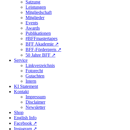
Satzung
Leistungen
Mitgliedschaft
Mitglieder
Events
Awards
Publikationen
#BFFmastertapes
BFF Akademie ↗︎
BFF-Förderpreis ↗︎
50 Jahre BFF ↗︎
Service
Linkverzeichnis
Fotorecht
Gutachten
Intern
KI Statement
Kontakt
Impressum
Disclaimer
Newsletter
Shop
English Info
Facebook ↗︎
Instagram ↗︎