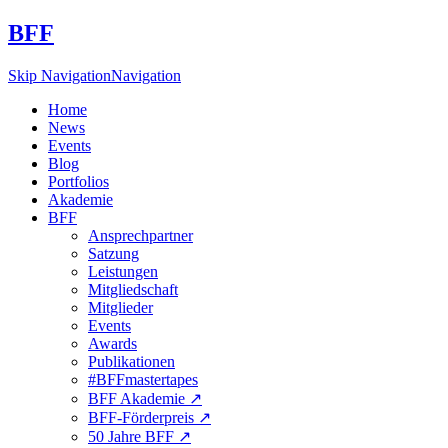
BFF
Skip Navigation
Navigation
Home
News
Events
Blog
Portfolios
Akademie
BFF
Ansprechpartner
Satzung
Leistungen
Mitgliedschaft
Mitglieder
Events
Awards
Publikationen
#BFFmastertapes
BFF Akademie ↗︎
BFF-Förderpreis ↗︎
50 Jahre BFF ↗︎