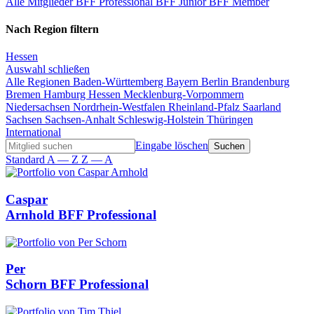
Alle Mitglieder
BFF Professional
BFF Junior
BFF Member
Nach Region filtern
Hessen
Auswahl schließen
Alle Regionen
Baden-Württemberg
Bayern
Berlin
Brandenburg
Bremen
Hamburg
Hessen
Mecklenburg-Vorpommern
Niedersachsen
Nordrhein-Westfalen
Rheinland-Pfalz
Saarland
Sachsen
Sachsen-Anhalt
Schleswig-Holstein
Thüringen
International
Eingabe löschen
Standard
A — Z
Z — A
Caspar
Arnhold
BFF Professional
Per
Schorn
BFF Professional