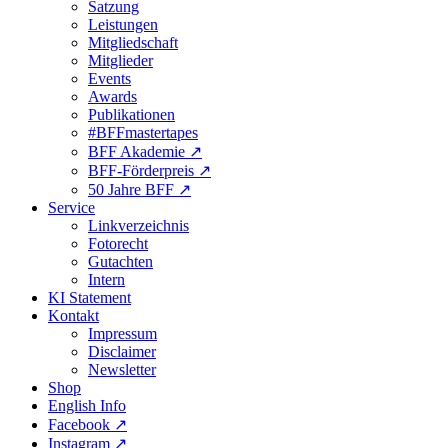
Satzung
Leistungen
Mitgliedschaft
Mitglieder
Events
Awards
Publikationen
#BFFmastertapes
BFF Akademie ↗︎
BFF-Förderpreis ↗︎
50 Jahre BFF ↗︎
Service
Linkverzeichnis
Fotorecht
Gutachten
Intern
KI Statement
Kontakt
Impressum
Disclaimer
Newsletter
Shop
English Info
Facebook ↗︎
Instagram ↗︎