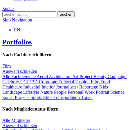
Suche
Skip Navigation
EN
Portfolios
Nach Fachbereich filtern
Film
Auswahl schließen
Alle Fachbereiche
Aerial
Architecture
Art Project
Beauty
Campaign
Celebrity
CGI / 3D
Corporate
Editorial
Fashion
Film
Food
Healthcare
Industrial
Interior
Journalism / Reportage
Kids
Landscape
Lifestyle
Nature
People
Personal Work
Portrait
Science
Social Projects
Sports
Stills
Transportation
Travel
Nach Mitgliederstatus filtern
Alle Mitglieder
Auswahl schließen