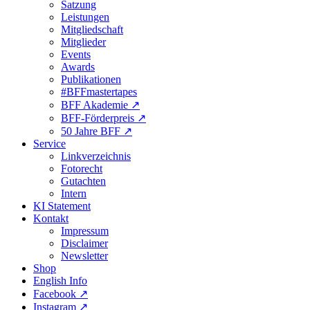
Satzung
Leistungen
Mitgliedschaft
Mitglieder
Events
Awards
Publikationen
#BFFmastertapes
BFF Akademie ↗︎
BFF-Förderpreis ↗︎
50 Jahre BFF ↗︎
Service
Linkverzeichnis
Fotorecht
Gutachten
Intern
KI Statement
Kontakt
Impressum
Disclaimer
Newsletter
Shop
English Info
Facebook ↗︎
Instagram ↗︎