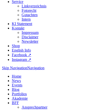
Service
Linkverzeichnis
Fotorecht
Gutachten
Intern
KI Statement
Kontakt
Impressum
Disclaimer
Newsletter
Shop
English Info
Facebook ↗︎
Instagram ↗︎
Skip Navigation
Navigation
Home
News
Events
Blog
Portfolios
Akademie
BFF
Ansprechpartner