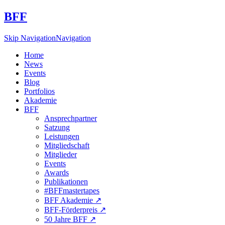
BFF
Skip Navigation
Navigation
Home
News
Events
Blog
Portfolios
Akademie
BFF
Ansprechpartner
Satzung
Leistungen
Mitgliedschaft
Mitglieder
Events
Awards
Publikationen
#BFFmastertapes
BFF Akademie ↗︎
BFF-Förderpreis ↗︎
50 Jahre BFF ↗︎