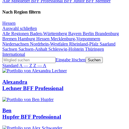
Alle Mitglieder
BFF Professional
BFF Junior
BFF Member
Nach Region filtern
Hessen
Auswahl schließen
Alle Regionen
Baden-Württemberg
Bayern
Berlin
Brandenburg
Bremen
Hamburg
Hessen
Mecklenburg-Vorpommern
Niedersachsen
Nordrhein-Westfalen
Rheinland-Pfalz
Saarland
Sachsen
Sachsen-Anhalt
Schleswig-Holstein
Thüringen
International
Eingabe löschen
Standard
A — Z
Z — A
Alexandra
Lechner
BFF Professional
Ben
Hupfer
BFF Professional