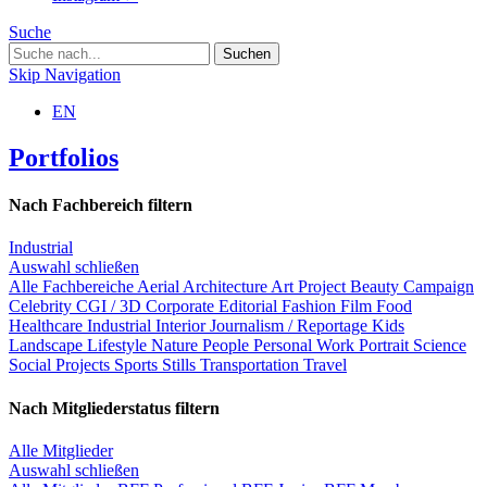
Suche
Skip Navigation
EN
Portfolios
Nach Fachbereich filtern
Industrial
Auswahl schließen
Alle Fachbereiche
Aerial
Architecture
Art Project
Beauty
Campaign
Celebrity
CGI / 3D
Corporate
Editorial
Fashion
Film
Food
Healthcare
Industrial
Interior
Journalism / Reportage
Kids
Landscape
Lifestyle
Nature
People
Personal Work
Portrait
Science
Social Projects
Sports
Stills
Transportation
Travel
Nach Mitgliederstatus filtern
Alle Mitglieder
Auswahl schließen