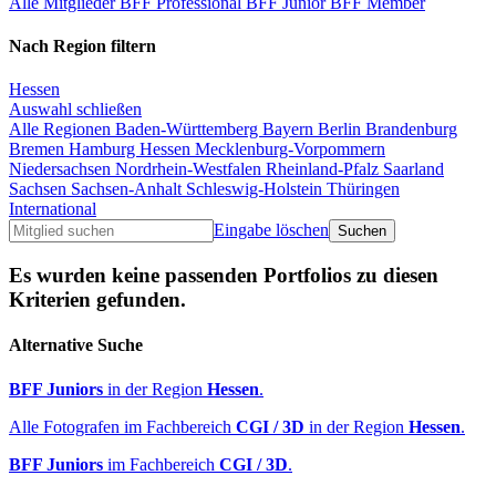
Alle Mitglieder
BFF Professional
BFF Junior
BFF Member
Nach Region filtern
Hessen
Auswahl schließen
Alle Regionen
Baden-Württemberg
Bayern
Berlin
Brandenburg
Bremen
Hamburg
Hessen
Mecklenburg-Vorpommern
Niedersachsen
Nordrhein-Westfalen
Rheinland-Pfalz
Saarland
Sachsen
Sachsen-Anhalt
Schleswig-Holstein
Thüringen
International
Eingabe löschen
Es wurden keine passenden Portfolios zu diesen
Kriterien gefunden.
Alternative Suche
BFF Juniors
in der Region
Hessen
.
Alle Fotografen im Fachbereich
CGI / 3D
in der Region
Hessen
.
BFF Juniors
im Fachbereich
CGI / 3D
.