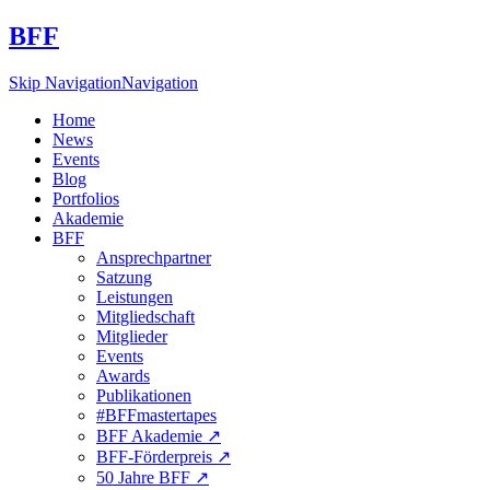
BFF
Skip Navigation
Navigation
Home
News
Events
Blog
Portfolios
Akademie
BFF
Ansprechpartner
Satzung
Leistungen
Mitgliedschaft
Mitglieder
Events
Awards
Publikationen
#BFFmastertapes
BFF Akademie ↗︎
BFF-Förderpreis ↗︎
50 Jahre BFF ↗︎