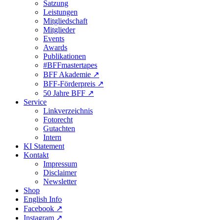
Satzung
Leistungen
Mitgliedschaft
Mitglieder
Events
Awards
Publikationen
#BFFmastertapes
BFF Akademie ↗︎
BFF-Förderpreis ↗︎
50 Jahre BFF ↗︎
Service
Linkverzeichnis
Fotorecht
Gutachten
Intern
KI Statement
Kontakt
Impressum
Disclaimer
Newsletter
Shop
English Info
Facebook ↗︎
Instagram ↗︎