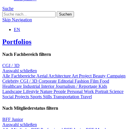
Suche
Skip Navigation
EN
Portfolios
Nach Fachbereich filtern
CGI / 3D
Auswahl schließen
Alle Fachbereiche
Aerial
Architecture
Art Project
Beauty
Campaign
Celebrity
CGI / 3D
Corporate
Editorial
Fashion
Film
Food
Healthcare
Industrial
Interior
Journalism / Reportage
Kids
Landscape
Lifestyle
Nature
People
Personal Work
Portrait
Science
Social Projects
Sports
Stills
Transportation
Travel
Nach Mitgliederstatus filtern
BFF Junior
Auswahl schließen