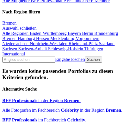
Alle Mitglieder
BFF Professional
BFF Junior
BFF Member
Nach Region filtern
Bremen
Auswahl schließen
Alle Regionen
Baden-Württemberg
Bayern
Berlin
Brandenburg
Bremen
Hamburg
Hessen
Mecklenburg-Vorpommern
Niedersachsen
Nordrhein-Westfalen
Rheinland-Pfalz
Saarland
Sachsen
Sachsen-Anhalt
Schleswig-Holstein
Thüringen
International
Eingabe löschen
Es wurden keine passenden Portfolios zu diesen
Kriterien gefunden.
Alternative Suche
BFF Professionals
in der Region
Bremen
.
Alle Fotografen im Fachbereich
Celebrity
in der Region
Bremen
.
BFF Professionals
im Fachbereich
Celebrity
.