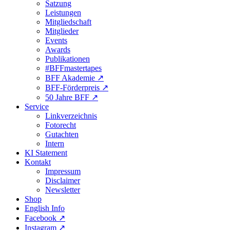
Satzung
Leistungen
Mitgliedschaft
Mitglieder
Events
Awards
Publikationen
#BFFmastertapes
BFF Akademie ↗︎
BFF-Förderpreis ↗︎
50 Jahre BFF ↗︎
Service
Linkverzeichnis
Fotorecht
Gutachten
Intern
KI Statement
Kontakt
Impressum
Disclaimer
Newsletter
Shop
English Info
Facebook ↗︎
Instagram ↗︎