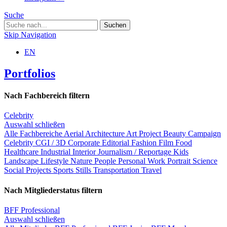
Suche
Skip Navigation
EN
Portfolios
Nach Fachbereich filtern
Celebrity
Auswahl schließen
Alle Fachbereiche
Aerial
Architecture
Art Project
Beauty
Campaign
Celebrity
CGI / 3D
Corporate
Editorial
Fashion
Film
Food
Healthcare
Industrial
Interior
Journalism / Reportage
Kids
Landscape
Lifestyle
Nature
People
Personal Work
Portrait
Science
Social Projects
Sports
Stills
Transportation
Travel
Nach Mitgliederstatus filtern
BFF Professional
Auswahl schließen