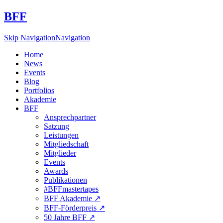
BFF
Skip Navigation
Navigation
Home
News
Events
Blog
Portfolios
Akademie
BFF
Ansprechpartner
Satzung
Leistungen
Mitgliedschaft
Mitglieder
Events
Awards
Publikationen
#BFFmastertapes
BFF Akademie ↗︎
BFF-Förderpreis ↗︎
50 Jahre BFF ↗︎