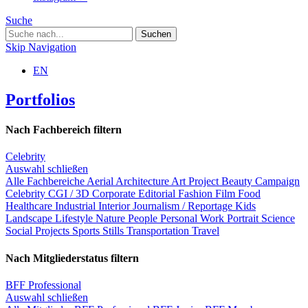
Suche
Skip Navigation
EN
Portfolios
Nach Fachbereich filtern
Celebrity
Auswahl schließen
Alle Fachbereiche
Aerial
Architecture
Art Project
Beauty
Campaign
Celebrity
CGI / 3D
Corporate
Editorial
Fashion
Film
Food
Healthcare
Industrial
Interior
Journalism / Reportage
Kids
Landscape
Lifestyle
Nature
People
Personal Work
Portrait
Science
Social Projects
Sports
Stills
Transportation
Travel
Nach Mitgliederstatus filtern
BFF Professional
Auswahl schließen