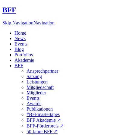
BFF
Skip Navigation
Navigation
Home
News
Events
Blog
Portfolios
Akademie
BFF
Ansprechpartner
Satzung
Leistungen
Mitgliedschaft
Mitglieder
Events
Awards
Publikationen
#BFFmastertapes
BFF Akademie ↗︎
BFF-Förderpreis ↗︎
50 Jahre BFF ↗︎