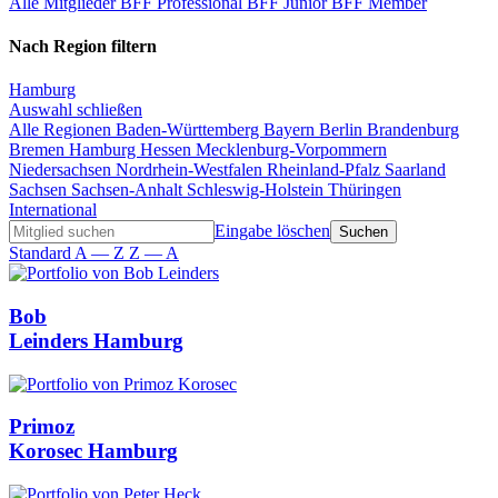
Alle Mitglieder
BFF Professional
BFF Junior
BFF Member
Nach Region filtern
Hamburg
Auswahl schließen
Alle Regionen
Baden-Württemberg
Bayern
Berlin
Brandenburg
Bremen
Hamburg
Hessen
Mecklenburg-Vorpommern
Niedersachsen
Nordrhein-Westfalen
Rheinland-Pfalz
Saarland
Sachsen
Sachsen-Anhalt
Schleswig-Holstein
Thüringen
International
Eingabe löschen
Standard
A — Z
Z — A
Bob
Leinders
Hamburg
Primoz
Korosec
Hamburg