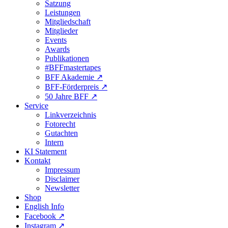
Satzung
Leistungen
Mitgliedschaft
Mitglieder
Events
Awards
Publikationen
#BFFmastertapes
BFF Akademie ↗︎
BFF-Förderpreis ↗︎
50 Jahre BFF ↗︎
Service
Linkverzeichnis
Fotorecht
Gutachten
Intern
KI Statement
Kontakt
Impressum
Disclaimer
Newsletter
Shop
English Info
Facebook ↗︎
Instagram ↗︎