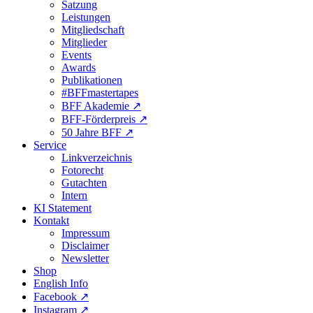
Satzung
Leistungen
Mitgliedschaft
Mitglieder
Events
Awards
Publikationen
#BFFmastertapes
BFF Akademie ↗︎
BFF-Förderpreis ↗︎
50 Jahre BFF ↗︎
Service
Linkverzeichnis
Fotorecht
Gutachten
Intern
KI Statement
Kontakt
Impressum
Disclaimer
Newsletter
Shop
English Info
Facebook ↗︎
Instagram ↗︎