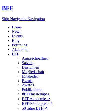
BFF
Skip Navigation
Navigation
Home
News
Events
Blog
Portfolios
Akademie
BFF
Ansprechpartner
Satzung
Leistungen
Mitgliedschaft
Mitglieder
Events
Awards
Publikationen
#BFFmastertapes
BFF Akademie ↗︎
BFF-Förderpreis ↗︎
50 Jahre BFF ↗︎