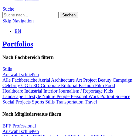
Suche
Skip Navigation
EN
Portfolios
Nach Fachbereich filtern
Stills
Auswahl schließen
Alle Fachbereiche
Aerial
Architecture
Art Project
Beauty
Campaign
Celebrity
CGI / 3D
Corporate
Editorial
Fashion
Film
Food
Healthcare
Industrial
Interior
Journalism / Reportage
Kids
Landscape
Lifestyle
Nature
People
Personal Work
Portrait
Science
Social Projects
Sports
Stills
Transportation
Travel
Nach Mitgliederstatus filtern
BFF Professional
Auswahl schließen