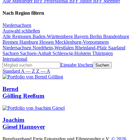
Alle Mitglieder
BFF Professional
BFF Junior
BFF Member
Nach Region filtern
Niedersachsen
Auswahl schließen
Alle Regionen
Baden-Württemberg
Bayern
Berlin
Brandenburg
Bremen
Hamburg
Hessen
Mecklenburg-Vorpommern
Niedersachsen
Nordrhein-Westfalen
Rheinland-Pfalz
Saarland
Sachsen
Sachsen-Anhalt
Schleswig-Holstein
Thüringen
International
Eingabe löschen
Standard
A — Z
Z — A
Bernd
Gölling
Reeßum
Joachim
Giesel
Hannover
Berufsverband Freie Fotografen und Filmgestalter e.V.
© 2026