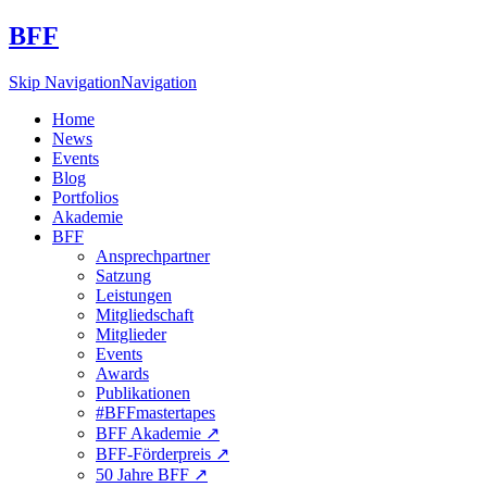
BFF
Skip Navigation
Navigation
Home
News
Events
Blog
Portfolios
Akademie
BFF
Ansprechpartner
Satzung
Leistungen
Mitgliedschaft
Mitglieder
Events
Awards
Publikationen
#BFFmastertapes
BFF Akademie ↗︎
BFF-Förderpreis ↗︎
50 Jahre BFF ↗︎