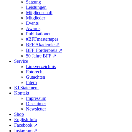
Satzung
Leistungen
Mitgliedschaft
Mitglieder
Events
Awards
Publikationen
#BFFmastertapes
BFF Akademie ↗︎
BFF-Förderpreis ↗︎
50 Jahre BFF ↗︎
Service
Linkverzeichnis
Fotorecht
Gutachten
Intern
KI Statement
Kontakt
Impressum
Disclaimer
Newsletter
Shop
English Info
Facebook ↗︎
Instagram ↗︎