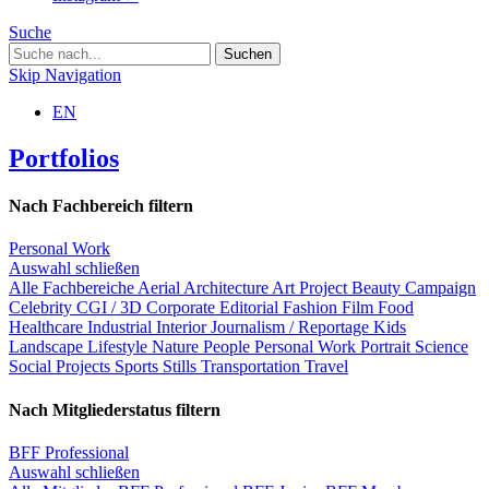
Suche
Skip Navigation
EN
Portfolios
Nach Fachbereich filtern
Personal Work
Auswahl schließen
Alle Fachbereiche
Aerial
Architecture
Art Project
Beauty
Campaign
Celebrity
CGI / 3D
Corporate
Editorial
Fashion
Film
Food
Healthcare
Industrial
Interior
Journalism / Reportage
Kids
Landscape
Lifestyle
Nature
People
Personal Work
Portrait
Science
Social Projects
Sports
Stills
Transportation
Travel
Nach Mitgliederstatus filtern
BFF Professional
Auswahl schließen