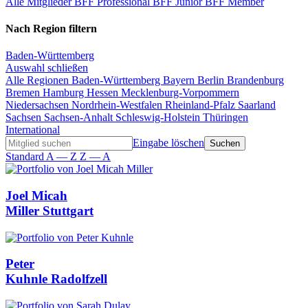
Alle Mitglieder
BFF Professional
BFF Junior
BFF Member
Nach Region filtern
Baden-Württemberg
Auswahl schließen
Alle Regionen
Baden-Württemberg
Bayern
Berlin
Brandenburg
Bremen
Hamburg
Hessen
Mecklenburg-Vorpommern
Niedersachsen
Nordrhein-Westfalen
Rheinland-Pfalz
Saarland
Sachsen
Sachsen-Anhalt
Schleswig-Holstein
Thüringen
International
Eingabe löschen
Standard
A — Z
Z — A
Joel Micah
Miller
Stuttgart
Peter
Kuhnle
Radolfzell