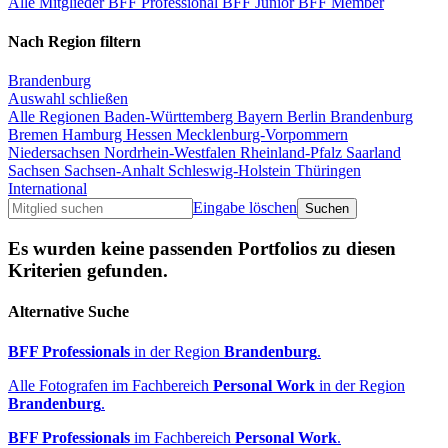
Alle Mitglieder
BFF Professional
BFF Junior
BFF Member
Nach Region filtern
Brandenburg
Auswahl schließen
Alle Regionen
Baden-Württemberg
Bayern
Berlin
Brandenburg
Bremen
Hamburg
Hessen
Mecklenburg-Vorpommern
Niedersachsen
Nordrhein-Westfalen
Rheinland-Pfalz
Saarland
Sachsen
Sachsen-Anhalt
Schleswig-Holstein
Thüringen
International
Eingabe löschen
Es wurden keine passenden Portfolios zu diesen
Kriterien gefunden.
Alternative Suche
BFF Professionals
in der Region
Brandenburg
.
Alle Fotografen im Fachbereich
Personal Work
in der Region
Brandenburg
.
BFF Professionals
im Fachbereich
Personal Work
.