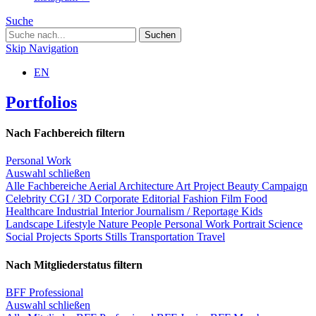
Suche
Skip Navigation
EN
Portfolios
Nach Fachbereich filtern
Personal Work
Auswahl schließen
Alle Fachbereiche
Aerial
Architecture
Art Project
Beauty
Campaign
Celebrity
CGI / 3D
Corporate
Editorial
Fashion
Film
Food
Healthcare
Industrial
Interior
Journalism / Reportage
Kids
Landscape
Lifestyle
Nature
People
Personal Work
Portrait
Science
Social Projects
Sports
Stills
Transportation
Travel
Nach Mitgliederstatus filtern
BFF Professional
Auswahl schließen