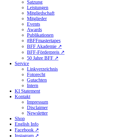
Satzung
Leistungen
Mitgliedschaft
Mitglieder
Events
Awards
Publikationen
#BFFmastertapes
BFF Akademie ↗︎
BFF-Förderpreis ↗︎
50 Jahre BFF ↗︎
Service
Linkverzeichnis
Fotorecht
Gutachten
Intern
KI Statement
Kontakt
Impressum
Disclaimer
Newsletter
Shop
English Info
Facebook ↗︎
Instagram ↗︎