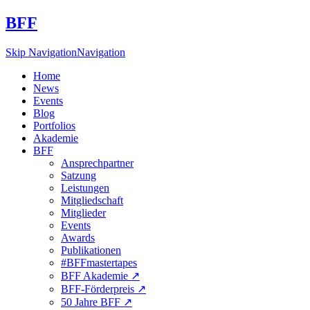
BFF
Skip Navigation
Navigation
Home
News
Events
Blog
Portfolios
Akademie
BFF
Ansprechpartner
Satzung
Leistungen
Mitgliedschaft
Mitglieder
Events
Awards
Publikationen
#BFFmastertapes
BFF Akademie ↗︎
BFF-Förderpreis ↗︎
50 Jahre BFF ↗︎