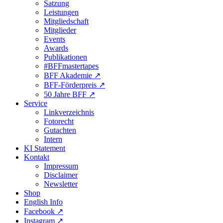
Satzung
Leistungen
Mitgliedschaft
Mitglieder
Events
Awards
Publikationen
#BFFmastertapes
BFF Akademie ↗︎
BFF-Förderpreis ↗︎
50 Jahre BFF ↗︎
Service
Linkverzeichnis
Fotorecht
Gutachten
Intern
KI Statement
Kontakt
Impressum
Disclaimer
Newsletter
Shop
English Info
Facebook ↗︎
Instagram ↗︎