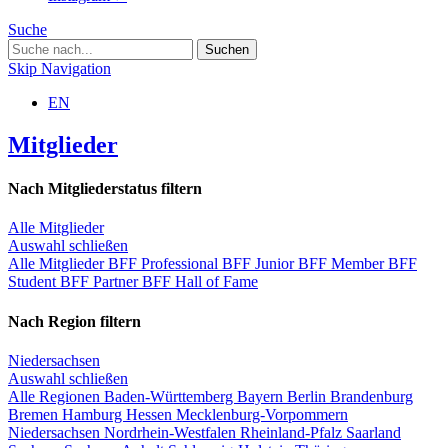
Suche
Skip Navigation
EN
Mitglieder
Nach Mitgliederstatus filtern
Alle Mitglieder
Auswahl schließen
Alle Mitglieder
BFF Professional
BFF Junior
BFF Member
BFF
Student
BFF Partner
BFF Hall of Fame
Nach Region filtern
Niedersachsen
Auswahl schließen
Alle Regionen
Baden-Württemberg
Bayern
Berlin
Brandenburg
Bremen
Hamburg
Hessen
Mecklenburg-Vorpommern
Niedersachsen
Nordrhein-Westfalen
Rheinland-Pfalz
Saarland