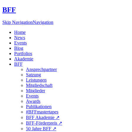
BFF
Skip Navigation
Navigation
Home
News
Events
Blog
Portfolios
Akademie
BFF
Ansprechpartner
Satzung
Leistungen
Mitgliedschaft
Mitglieder
Events
Awards
Publikationen
#BFFmastertapes
BFF Akademie ↗︎
BFF-Förderpreis ↗︎
50 Jahre BFF ↗︎