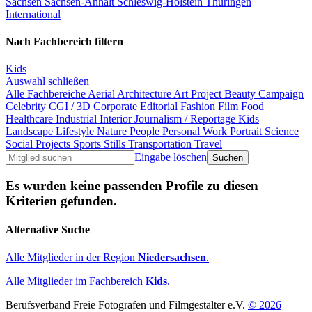
Sachsen
Sachsen-Anhalt
Schleswig-Holstein
Thüringen
International
Nach Fachbereich filtern
Kids
Auswahl schließen
Alle Fachbereiche
Aerial
Architecture
Art Project
Beauty
Campaign
Celebrity
CGI / 3D
Corporate
Editorial
Fashion
Film
Food
Healthcare
Industrial
Interior
Journalism / Reportage
Kids
Landscape
Lifestyle
Nature
People
Personal Work
Portrait
Science
Social Projects
Sports
Stills
Transportation
Travel
Eingabe löschen
Es wurden keine passenden Profile zu diesen
Kriterien gefunden.
Alternative Suche
Alle Mitglieder in der Region
Niedersachsen
.
Alle Mitglieder im Fachbereich
Kids
.
Berufsverband Freie Fotografen und Filmgestalter e.V.
© 2026