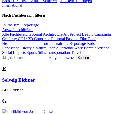
Sachsen
Sachsen-Anhalt
Schleswig-Holstein
Thüringen
International
Nach Fachbereich filtern
Journalism / Reportage
Auswahl schließen
Alle Fachbereiche
Aerial
Architecture
Art Project
Beauty
Campaign
Celebrity
CGI / 3D
Corporate
Editorial
Fashion
Film
Food
Healthcare
Industrial
Interior
Journalism / Reportage
Kids
Landscape
Lifestyle
Nature
People
Personal Work
Portrait
Science
Social Projects
Sports
Stills
Transportation
Travel
Eingabe löschen
E
Solveig Eichner
BFF Student
G