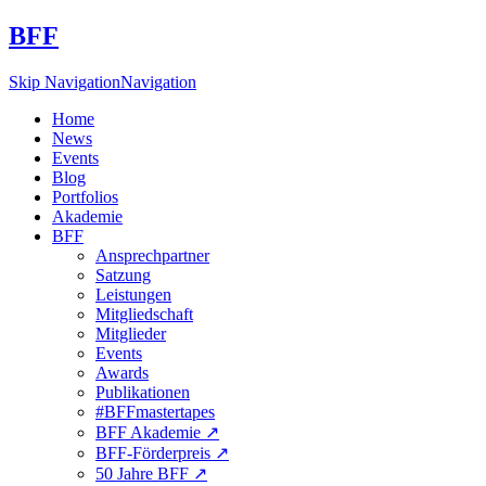
BFF
Skip Navigation
Navigation
Home
News
Events
Blog
Portfolios
Akademie
BFF
Ansprechpartner
Satzung
Leistungen
Mitgliedschaft
Mitglieder
Events
Awards
Publikationen
#BFFmastertapes
BFF Akademie ↗︎
BFF-Förderpreis ↗︎
50 Jahre BFF ↗︎