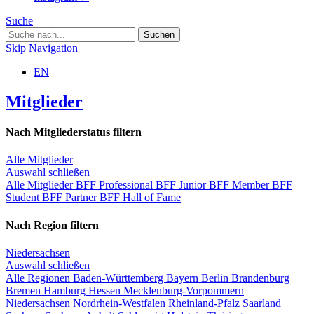
Suche
Skip Navigation
EN
Mitglieder
Nach Mitgliederstatus filtern
Alle Mitglieder
Auswahl schließen
Alle Mitglieder
BFF Professional
BFF Junior
BFF Member
BFF
Student
BFF Partner
BFF Hall of Fame
Nach Region filtern
Niedersachsen
Auswahl schließen
Alle Regionen
Baden-Württemberg
Bayern
Berlin
Brandenburg
Bremen
Hamburg
Hessen
Mecklenburg-Vorpommern
Niedersachsen
Nordrhein-Westfalen
Rheinland-Pfalz
Saarland