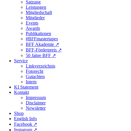
Satzung
Leistungen
Mitgliedschaft
Mitglieder
Events
Awards
Publikationen
#BFFmastertapes
BFF Akademie ↗︎
BFF-Förderpreis ↗︎
50 Jahre BFF ↗︎
Service
Linkverzeichnis
Fotorecht
Gutachten
Intern
KI Statement
Kontakt
Impressum
Disclaimer
Newsletter
Shop
English Info
Facebook ↗︎
Instagram ↗︎