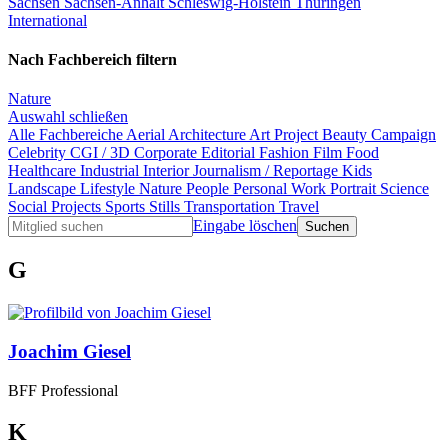
Sachsen
Sachsen-Anhalt
Schleswig-Holstein
Thüringen
International
Nach Fachbereich filtern
Nature
Auswahl schließen
Alle Fachbereiche
Aerial
Architecture
Art Project
Beauty
Campaign
Celebrity
CGI / 3D
Corporate
Editorial
Fashion
Film
Food
Healthcare
Industrial
Interior
Journalism / Reportage
Kids
Landscape
Lifestyle
Nature
People
Personal Work
Portrait
Science
Social Projects
Sports
Stills
Transportation
Travel
Eingabe löschen
G
Joachim Giesel
BFF Professional
K