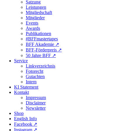
Satzung
Leistungen
Mitgliedschaft
Mitglieder
Events
Awards
Publikationen
#BFFmastertapes
BFF Akademie ↗︎
BFF-Förderpreis ↗︎
50 Jahre BFF ↗︎
Service
Linkverzeichnis
Fotorecht
Gutachten
Intern
KI Statement
Kontakt
Impressum
Disclaimer
Newsletter
Shop
English Info
Facebook ↗︎
Instagram ↗︎