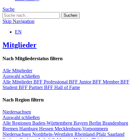
Suche
Skip Navigation
EN
Mitglieder
Nach Mitgliederstatus filtern
Alle Mitglieder
Auswahl schließen
Alle Mitglieder
BFF Professional
BFF Junior
BFF Member
BFF
Student
BFF Partner
BFF Hall of Fame
Nach Region filtern
Niedersachsen
Auswahl schließen
Alle Regionen
Baden-Württemberg
Bayern
Berlin
Brandenburg
Bremen
Hamburg
Hessen
Mecklenburg-Vorpommern
Niedersachsen
Nordrhein-Westfalen
Rheinland-Pfalz
Saarland