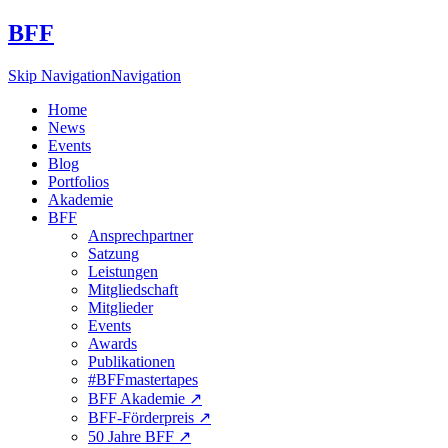
BFF
Skip Navigation
Navigation
Home
News
Events
Blog
Portfolios
Akademie
BFF
Ansprechpartner
Satzung
Leistungen
Mitgliedschaft
Mitglieder
Events
Awards
Publikationen
#BFFmastertapes
BFF Akademie ↗︎
BFF-Förderpreis ↗︎
50 Jahre BFF ↗︎