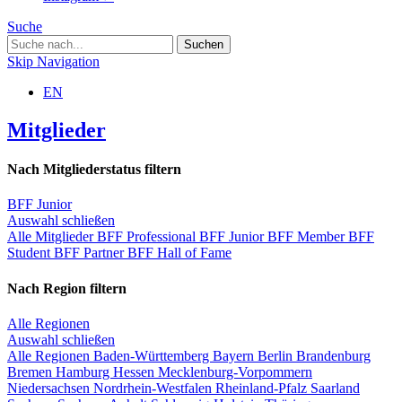
Suche
Skip Navigation
EN
Mitglieder
Nach Mitgliederstatus filtern
BFF Junior
Auswahl schließen
Alle Mitglieder
BFF Professional
BFF Junior
BFF Member
BFF
Student
BFF Partner
BFF Hall of Fame
Nach Region filtern
Alle Regionen
Auswahl schließen
Alle Regionen
Baden-Württemberg
Bayern
Berlin
Brandenburg
Bremen
Hamburg
Hessen
Mecklenburg-Vorpommern
Niedersachsen
Nordrhein-Westfalen
Rheinland-Pfalz
Saarland