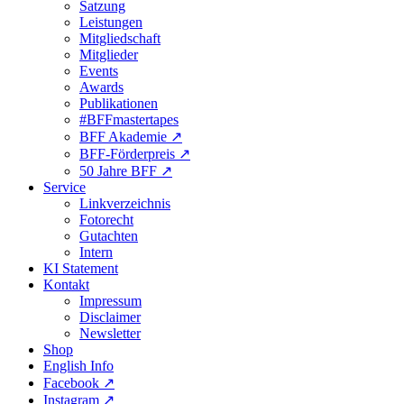
Satzung
Leistungen
Mitgliedschaft
Mitglieder
Events
Awards
Publikationen
#BFFmastertapes
BFF Akademie ↗︎
BFF-Förderpreis ↗︎
50 Jahre BFF ↗︎
Service
Linkverzeichnis
Fotorecht
Gutachten
Intern
KI Statement
Kontakt
Impressum
Disclaimer
Newsletter
Shop
English Info
Facebook ↗︎
Instagram ↗︎