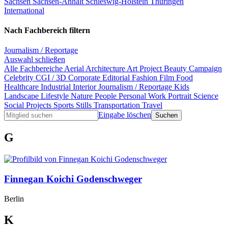
Sachsen
Sachsen-Anhalt
Schleswig-Holstein
Thüringen
International
Nach Fachbereich filtern
Journalism / Reportage
Auswahl schließen
Alle Fachbereiche
Aerial
Architecture
Art Project
Beauty
Campaign
Celebrity
CGI / 3D
Corporate
Editorial
Fashion
Film
Food
Healthcare
Industrial
Interior
Journalism / Reportage
Kids
Landscape
Lifestyle
Nature
People
Personal Work
Portrait
Science
Social Projects
Sports
Stills
Transportation
Travel
Eingabe löschen
G
Finnegan Koichi Godenschweger
Berlin
K