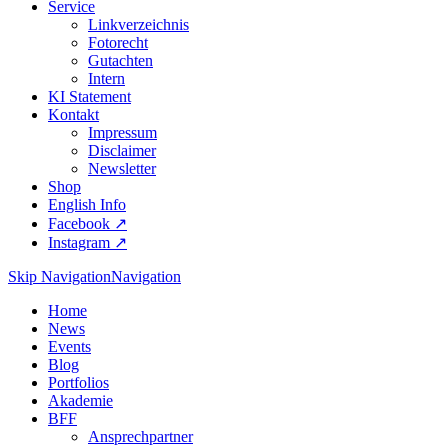
Service
Linkverzeichnis
Fotorecht
Gutachten
Intern
KI Statement
Kontakt
Impressum
Disclaimer
Newsletter
Shop
English Info
Facebook ↗︎
Instagram ↗︎
Skip Navigation
Navigation
Home
News
Events
Blog
Portfolios
Akademie
BFF
Ansprechpartner