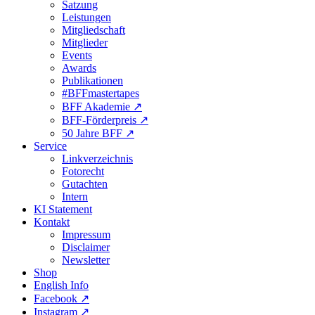
Satzung
Leistungen
Mitgliedschaft
Mitglieder
Events
Awards
Publikationen
#BFFmastertapes
BFF Akademie ↗︎
BFF-Förderpreis ↗︎
50 Jahre BFF ↗︎
Service
Linkverzeichnis
Fotorecht
Gutachten
Intern
KI Statement
Kontakt
Impressum
Disclaimer
Newsletter
Shop
English Info
Facebook ↗︎
Instagram ↗︎