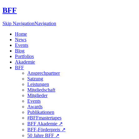
BFF
Skip Navigation
Navigation
Home
News
Events
Blog
Portfolios
Akademie
BFF
Ansprechpartner
Satzung
Leistungen
Mitgliedschaft
Mitglieder
Events
Awards
Publikationen
#BFFmastertapes
BFF Akademie ↗︎
BFF-Förderpreis ↗︎
50 Jahre BFF ↗︎