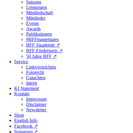
Satzung
Leistungen
Mitgliedschaft
Mitglieder
Events
Awards
Publikationen
#BFFmastertapes
BFF Akademie ↗︎
BFF-Förderpreis ↗︎
50 Jahre BFF ↗︎
Service
Linkverzeichnis
Fotorecht
Gutachten
Intern
KI Statement
Kontakt
Impressum
Disclaimer
Newsletter
Shop
English Info
Facebook ↗︎
Instagram ↗︎