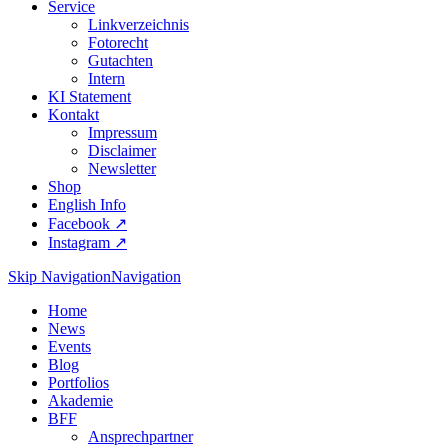
Service
Linkverzeichnis
Fotorecht
Gutachten
Intern
KI Statement
Kontakt
Impressum
Disclaimer
Newsletter
Shop
English Info
Facebook ↗︎
Instagram ↗︎
Skip Navigation
Navigation
Home
News
Events
Blog
Portfolios
Akademie
BFF
Ansprechpartner