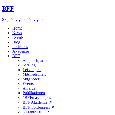
BFF
Skip Navigation
Navigation
Home
News
Events
Blog
Portfolios
Akademie
BFF
Ansprechpartner
Satzung
Leistungen
Mitgliedschaft
Mitglieder
Events
Awards
Publikationen
#BFFmastertapes
BFF Akademie ↗︎
BFF-Förderpreis ↗︎
50 Jahre BFF ↗︎