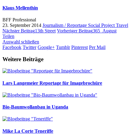
Klaus Mellenthin
BFF Professional
23. September 2014
Journalism / Reportage
Social Project
Travel
Nächster Beitrag
13th Street
Vorheriger Beitrag
365_August
Teilen
Auswahl schließen
Facebook
Twitter
Google+
Tumblr
Pinterest
Per Mail
Weitere Beiträge
Lars Langemeier
Reportage für Imagebrochüre
Bio-Baumwollanbau in Uganda
Mike La Corte
Teneriffe