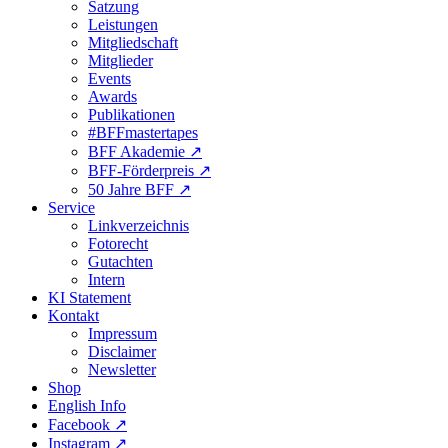
Satzung
Leistungen
Mitgliedschaft
Mitglieder
Events
Awards
Publikationen
#BFFmastertapes
BFF Akademie ↗︎
BFF-Förderpreis ↗︎
50 Jahre BFF ↗︎
Service
Linkverzeichnis
Fotorecht
Gutachten
Intern
KI Statement
Kontakt
Impressum
Disclaimer
Newsletter
Shop
English Info
Facebook ↗︎
Instagram ↗︎