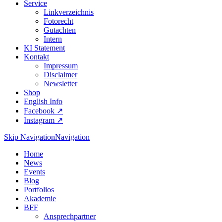
Service
Linkverzeichnis
Fotorecht
Gutachten
Intern
KI Statement
Kontakt
Impressum
Disclaimer
Newsletter
Shop
English Info
Facebook ↗︎
Instagram ↗︎
Skip Navigation
Navigation
Home
News
Events
Blog
Portfolios
Akademie
BFF
Ansprechpartner