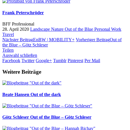
Frank Peterschröder
BFF Professional
28. April 2020
Landscape
Nature
Out of the Blue
Personal Work
Travel
Nächster Beitrag
EnBW | MOBILITY+
Vorheriger Beitrag
Out of
the Blue – Götz Schleser
Teilen
Auswahl schließen
Facebook
Twitter
Google+
Tumblr
Pinterest
Per Mail
Weitere Beiträge
Beate Hansen
Out of the dark
Götz Schleser
Out of the Blue – Götz Schleser