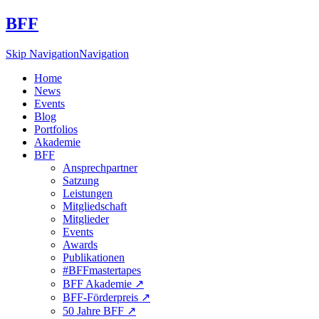
BFF
Skip Navigation
Navigation
Home
News
Events
Blog
Portfolios
Akademie
BFF
Ansprechpartner
Satzung
Leistungen
Mitgliedschaft
Mitglieder
Events
Awards
Publikationen
#BFFmastertapes
BFF Akademie ↗︎
BFF-Förderpreis ↗︎
50 Jahre BFF ↗︎