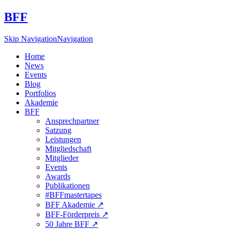
BFF
Skip Navigation
Navigation
Home
News
Events
Blog
Portfolios
Akademie
BFF
Ansprechpartner
Satzung
Leistungen
Mitgliedschaft
Mitglieder
Events
Awards
Publikationen
#BFFmastertapes
BFF Akademie ↗︎
BFF-Förderpreis ↗︎
50 Jahre BFF ↗︎