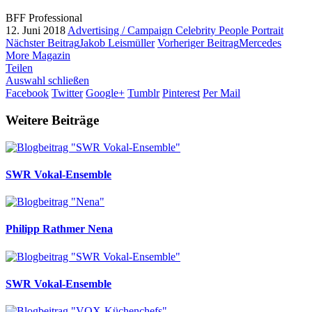
BFF Professional
12. Juni 2018
Advertising / Campaign
Celebrity
People
Portrait
Nächster Beitrag
Jakob Leismüller
Vorheriger Beitrag
Mercedes
More Magazin
Teilen
Auswahl schließen
Facebook
Twitter
Google+
Tumblr
Pinterest
Per Mail
Weitere Beiträge
SWR Vokal-Ensemble
Philipp Rathmer
Nena
SWR Vokal-Ensemble