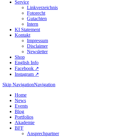
Service
Linkverzeichnis
Fotorecht
Gutachten
Intern
KI Statement
Kontakt
Impressum
Disclaimer
Newsletter
Shop
English Info
Facebook ↗︎
Instagram ↗︎
Skip Navigation
Navigation
Home
News
Events
Blog
Portfolios
Akademie
BFF
Ansprechpartner