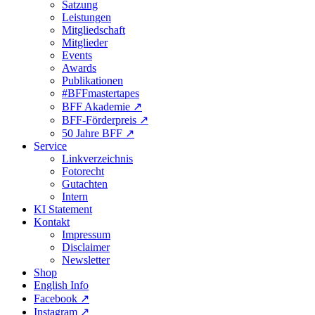
Satzung
Leistungen
Mitgliedschaft
Mitglieder
Events
Awards
Publikationen
#BFFmastertapes
BFF Akademie ↗︎
BFF-Förderpreis ↗︎
50 Jahre BFF ↗︎
Service
Linkverzeichnis
Fotorecht
Gutachten
Intern
KI Statement
Kontakt
Impressum
Disclaimer
Newsletter
Shop
English Info
Facebook ↗︎
Instagram ↗︎