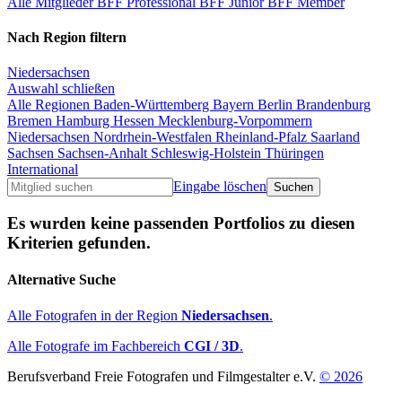
Alle Mitglieder
BFF Professional
BFF Junior
BFF Member
Nach Region filtern
Niedersachsen
Auswahl schließen
Alle Regionen
Baden-Württemberg
Bayern
Berlin
Brandenburg
Bremen
Hamburg
Hessen
Mecklenburg-Vorpommern
Niedersachsen
Nordrhein-Westfalen
Rheinland-Pfalz
Saarland
Sachsen
Sachsen-Anhalt
Schleswig-Holstein
Thüringen
International
Eingabe löschen
Es wurden keine passenden Portfolios zu diesen
Kriterien gefunden.
Alternative Suche
Alle Fotografen in der Region
Niedersachsen
.
Alle Fotografe im Fachbereich
CGI / 3D
.
Berufsverband Freie Fotografen und Filmgestalter e.V.
© 2026