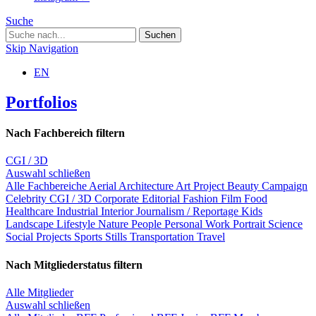
Suche
Skip Navigation
EN
Portfolios
Nach Fachbereich filtern
CGI / 3D
Auswahl schließen
Alle Fachbereiche
Aerial
Architecture
Art Project
Beauty
Campaign
Celebrity
CGI / 3D
Corporate
Editorial
Fashion
Film
Food
Healthcare
Industrial
Interior
Journalism / Reportage
Kids
Landscape
Lifestyle
Nature
People
Personal Work
Portrait
Science
Social Projects
Sports
Stills
Transportation
Travel
Nach Mitgliederstatus filtern
Alle Mitglieder
Auswahl schließen