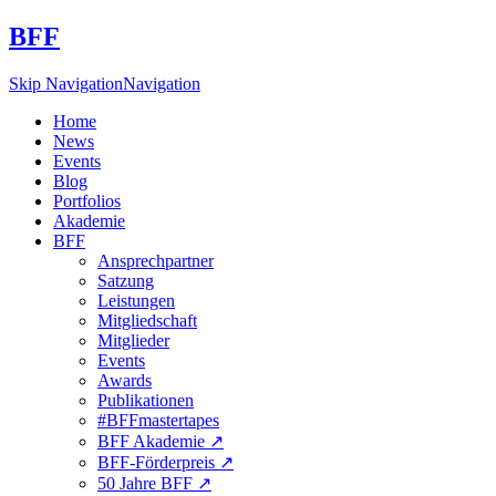
BFF
Skip Navigation
Navigation
Home
News
Events
Blog
Portfolios
Akademie
BFF
Ansprechpartner
Satzung
Leistungen
Mitgliedschaft
Mitglieder
Events
Awards
Publikationen
#BFFmastertapes
BFF Akademie ↗︎
BFF-Förderpreis ↗︎
50 Jahre BFF ↗︎