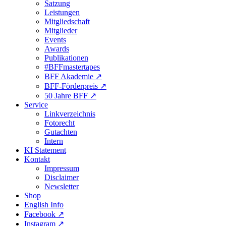
Satzung
Leistungen
Mitgliedschaft
Mitglieder
Events
Awards
Publikationen
#BFFmastertapes
BFF Akademie ↗︎
BFF-Förderpreis ↗︎
50 Jahre BFF ↗︎
Service
Linkverzeichnis
Fotorecht
Gutachten
Intern
KI Statement
Kontakt
Impressum
Disclaimer
Newsletter
Shop
English Info
Facebook ↗︎
Instagram ↗︎