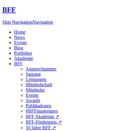
BFF
Skip Navigation
Navigation
Home
News
Events
Blog
Portfolios
Akademie
BFF
Ansprechpartner
Satzung
Leistungen
Mitgliedschaft
Mitglieder
Events
Awards
Publikationen
#BFFmastertapes
BFF Akademie ↗︎
BFF-Förderpreis ↗︎
50 Jahre BFF ↗︎