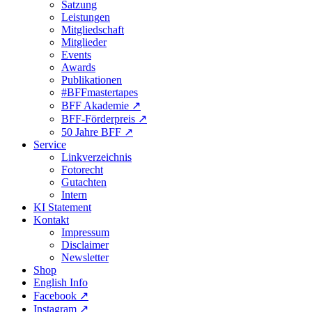
Satzung
Leistungen
Mitgliedschaft
Mitglieder
Events
Awards
Publikationen
#BFFmastertapes
BFF Akademie ↗︎
BFF-Förderpreis ↗︎
50 Jahre BFF ↗︎
Service
Linkverzeichnis
Fotorecht
Gutachten
Intern
KI Statement
Kontakt
Impressum
Disclaimer
Newsletter
Shop
English Info
Facebook ↗︎
Instagram ↗︎