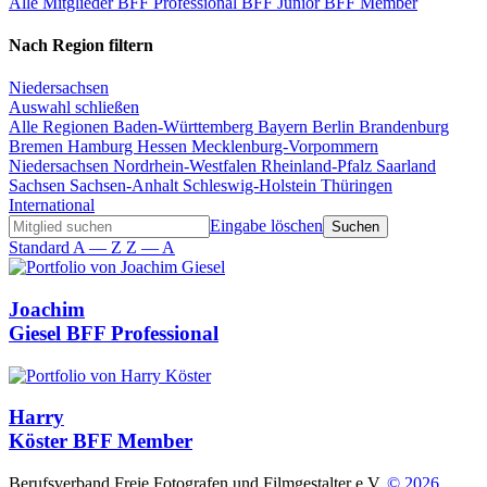
Alle Mitglieder
BFF Professional
BFF Junior
BFF Member
Nach Region filtern
Niedersachsen
Auswahl schließen
Alle Regionen
Baden-Württemberg
Bayern
Berlin
Brandenburg
Bremen
Hamburg
Hessen
Mecklenburg-Vorpommern
Niedersachsen
Nordrhein-Westfalen
Rheinland-Pfalz
Saarland
Sachsen
Sachsen-Anhalt
Schleswig-Holstein
Thüringen
International
Eingabe löschen
Standard
A — Z
Z — A
Joachim
Giesel
BFF Professional
Harry
Köster
BFF Member
Berufsverband Freie Fotografen und Filmgestalter e.V.
© 2026