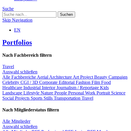
Suche
Skip Navigation
EN
Portfolios
Nach Fachbereich filtern
Travel
Auswahl schließen
Alle Fachbereiche
Aerial
Architecture
Art Project
Beauty
Campaign
Celebrity
CGI / 3D
Corporate
Editorial
Fashion
Film
Food
Healthcare
Industrial
Interior
Journalism / Reportage
Kids
Landscape
Lifestyle
Nature
People
Personal Work
Portrait
Science
Social Projects
Sports
Stills
Transportation
Travel
Nach Mitgliederstatus filtern
Alle Mitglieder
Auswahl schließen