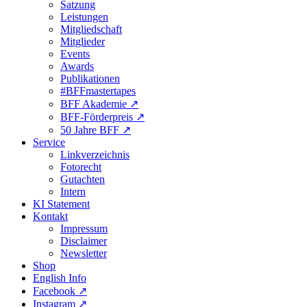
Satzung
Leistungen
Mitgliedschaft
Mitglieder
Events
Awards
Publikationen
#BFFmastertapes
BFF Akademie ↗︎
BFF-Förderpreis ↗︎
50 Jahre BFF ↗︎
Service
Linkverzeichnis
Fotorecht
Gutachten
Intern
KI Statement
Kontakt
Impressum
Disclaimer
Newsletter
Shop
English Info
Facebook ↗︎
Instagram ↗︎