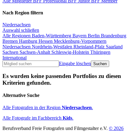
Alle Mitglieder
BFF Professional
BFF Junior
BFF Member
Nach Region filtern
Niedersachsen
Auswahl schließen
Alle Regionen
Baden-Württemberg
Bayern
Berlin
Brandenburg
Bremen
Hamburg
Hessen
Mecklenburg-Vorpommern
Niedersachsen
Nordrhein-Westfalen
Rheinland-Pfalz
Saarland
Sachsen
Sachsen-Anhalt
Schleswig-Holstein
Thüringen
International
Eingabe löschen
Es wurden keine passenden Portfolios zu diesen
Kriterien gefunden.
Alternative Suche
Alle Fotografen in der Region
Niedersachsen
.
Alle Fotografe im Fachbereich
Kids
.
Berufsverband Freie Fotografen und Filmgestalter e.V.
© 2026