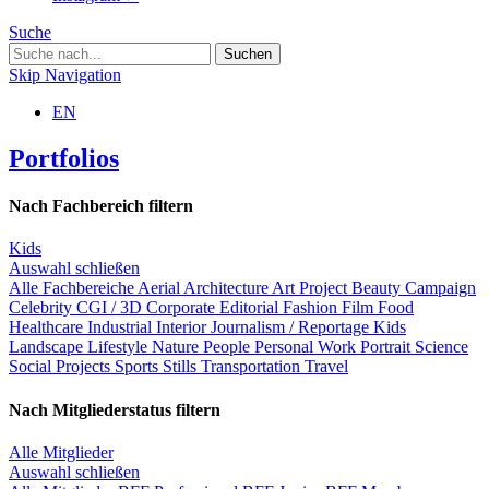
Suche
Skip Navigation
EN
Portfolios
Nach Fachbereich filtern
Kids
Auswahl schließen
Alle Fachbereiche
Aerial
Architecture
Art Project
Beauty
Campaign
Celebrity
CGI / 3D
Corporate
Editorial
Fashion
Film
Food
Healthcare
Industrial
Interior
Journalism / Reportage
Kids
Landscape
Lifestyle
Nature
People
Personal Work
Portrait
Science
Social Projects
Sports
Stills
Transportation
Travel
Nach Mitgliederstatus filtern
Alle Mitglieder
Auswahl schließen