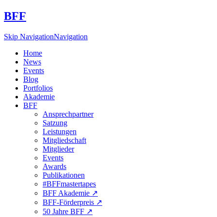
BFF
Skip Navigation
Navigation
Home
News
Events
Blog
Portfolios
Akademie
BFF
Ansprechpartner
Satzung
Leistungen
Mitgliedschaft
Mitglieder
Events
Awards
Publikationen
#BFFmastertapes
BFF Akademie ↗︎
BFF-Förderpreis ↗︎
50 Jahre BFF ↗︎